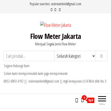
Lompat
Popular searches: rademateknik@gmail.com
ke
konten
Flow Meter Jakarta
Menjual Segala Jenis Flow Meter
Segera Hubungi Kami
Selain kami mempermudah kami juga mempermurah
0852-6903-3192 || rademateknik@gmail.com || mgk kemayoran Lt Gf Blok d6b No 3
0
Rp0
Menu