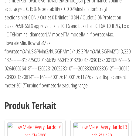
chamber
Removable
Removable
Metrological performance
Volume
accuracy
< ± 0.15%
Repeatability
< ± 0.02%
Installation
Straight
sections
Inlet 0 DN / Outlet 0 DN
Inlet
10 DN / Outlet 5 DN
Protection
class
IP65
IP66
EX approval
EEx ia IIC T6 and EEx d ia II C T6
ATEX II 2G, Ex d
IIC T6
Nominal
diameter
LM model
TM model
Min. flowrate
Max.
flowrate
Min. flowrate
Max.
flowrate
m
3
/h
USGPM
m
3
/h
USGPM
m
3
/h
USGPM
m
3
/h
USGPM
2”
3
13,2
30
132
–
–
–
–
3”
5
22
50
220
15
66
150
660
4”
30
132
300
1320
30
132
300
1320
6”
–
–
6
0
264
600
2641
8”
–
–
120
528
1200
5283
10”
–
–
200
880
2000
8805
12”
–
–
300
13
20
3000
13208
14”
–
–
16”
–
–
400
1761
4000
17611
7
Positive Displacement
meter ZC17
Turbine flowmeter
Measuring range
Produk Terkait