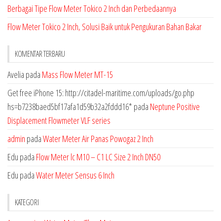
Berbagai Tipe Flow Meter Tokico 2 Inch dan Perbedaannya
Flow Meter Tokico 2 Inch, Solusi Baik untuk Pengukuran Bahan Bakar
KOMENTAR TERBARU
Avelia
pada
Mass Flow Meter MT-15
Get free iPhone 15: http://citadel-maritime.com/uploads/go.php
hs=b7238baed5bf17afa1d59b32a2fddd16*
pada
Neptune Positive
Displacement Flowmeter VLF series
admin
pada
Water Meter Air Panas Powogaz 2 Inch
Edu
pada
Flow Meter lc M10 – C1 LC Size 2 Inch DN50
Edu
pada
Water Meter Sensus 6 Inch
KATEGORI