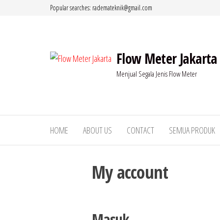
Lompat
Popular searches: rademateknik@gmail.com
ke
konten
Flow Meter Jakarta
Menjual Segala Jenis Flow Meter
HOME
ABOUT US
CONTACT
SEMUA PRODUK
My account
Masuk