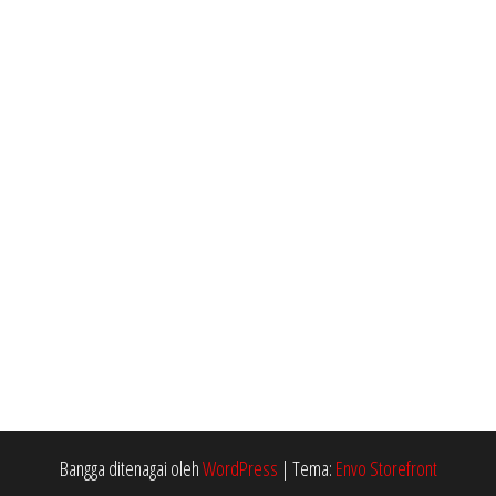
Bangga ditenagai oleh
WordPress
|
Tema:
Envo Storefront