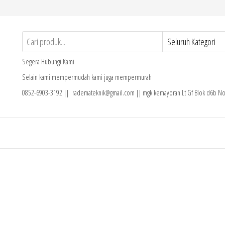
Segera Hubungi Kami
Selain kami mempermudah kami juga mempermurah
0852-6903-3192 || rademateknik@gmail.com || mgk kemayoran Lt Gf Blok d6b No