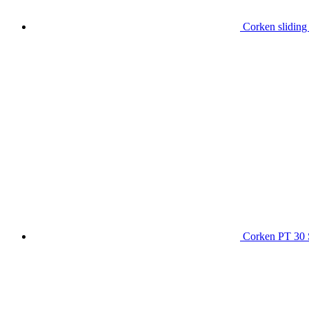
Corken slidin
Corken PT 30 