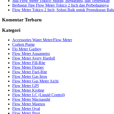
Jual Flow Meter Tokico: Murah, Bergaransi, dan Terlengkap
Berbagai Tipe Flow Meter Tokico 2 Inch dan Perbedaannya
Flow Meter Tokico 2 Inch, Solusi Baik untuk Pengukuran Bah
Komentar Terbaru
Kategori
Accessories Water Meter/Flow Meter
Corken Pump
Flo Meter Gasboy
Flow Meter Aquametro
Flow Meter Avery Hardoll
Flow Meter Fill-Rite
Flow Meter Flomec
Flow Meter Fuel-Rite
Flow Meter Gas Itron
Flow Meter Gas Meter Aichi
Flow Meter GPI
Flow Meter Krohne
Flow Meter LC (Liquid Control)
Flow Meter Macnaught
Flow Meter Magnos
Flow Meter Oval
Flow Meter Piusi