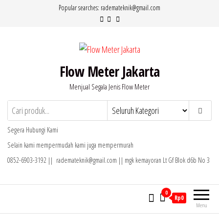
Lompat
Popular searches: rademateknik@gmail.com
ke
konten
Flow Meter Jakarta
Menjual Segala Jenis Flow Meter
Segera Hubungi Kami
Selain kami mempermudah kami juga mempermurah
0852-6903-3192 || rademateknik@gmail.com || mgk kemayoran Lt Gf Blok d6b No 3
0
Rp0
Menu