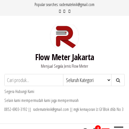
Lompat
Popular searches: rademateknik@gmail.com
ke
konten
Flow Meter Jakarta
Menjual Segala Jenis Flow Meter
Segera Hubungi Kami
Selain kami mempermudah kami juga mempermurah
0852-6903-3192 || rademateknik@gmail.com || mgk kemayoran Lt Gf Blok d6b No 3
0