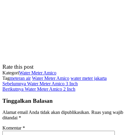
Rate this post
Kategori
Water Meter Amico
Tag
meteran air
Water Meter Amico
water meter jakarta
Navigasi
Pos
Sebelumnya
Water Meter Amico 3 Inch
Sebelumnya
Pos
Berikutnya
Water Meter Amico 2 Inch
pos
Berikutnya
Tinggalkan Balasan
Alamat email Anda tidak akan dipublikasikan.
Ruas yang wajib
ditandai
*
Komentar
*