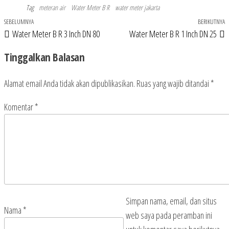
Tag
meteran air
Water Meter B R
water meter jakarta
Pos
SEBELUMNYA
BERIKUTNYA
P
Navigasi
Water Meter B R 3 Inch DN 80
Water Meter B R 1 Inch DN 25
Sebelumnya
B
pos
Tinggalkan Balasan
Alamat email Anda tidak akan dipublikasikan.
Ruas yang wajib ditandai
*
Komentar
*
Simpan nama, email, dan situs
Nama
*
web saya pada peramban ini