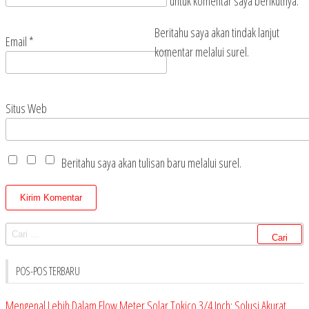
untuk komentar saya berikutnya.
Beritahu saya akan tindak lanjut
Email
*
komentar melalui surel.
Situs Web
Beritahu saya akan tulisan baru melalui surel.
Cari
untuk:
POS-POS TERBARU
Mengenal Lebih Dalam Flow Meter Solar Tokico 3/4 Inch: Solusi Akurat