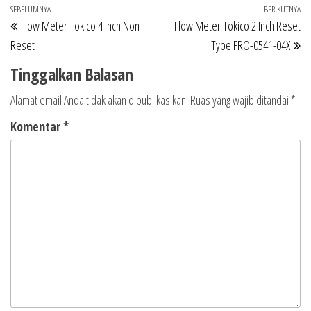
Navigasi
Pos
SEBELUMNYA
BERIKUTNYA
Po
Flow Meter Tokico 4 Inch Non
Flow Meter Tokico 2 Inch Reset
pos
Sebelumnya
Be
Reset
Type FRO-0541-04X
Tinggalkan Balasan
Alamat email Anda tidak akan dipublikasikan.
Ruas yang wajib ditandai
*
Komentar
*