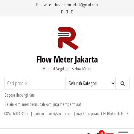
Lompat
Popular searches: rademateknik@gmail.com
ke
konten
Flow Meter Jakarta
Menjual Segala Jenis Flow Meter
Segera Hubungi Kami
Selain kami mempermudah kami juga mempermurah
0852-6903-3192 || rademateknik@gmail.com || mgk kemayoran Lt Gf Blok d6b No 3
0