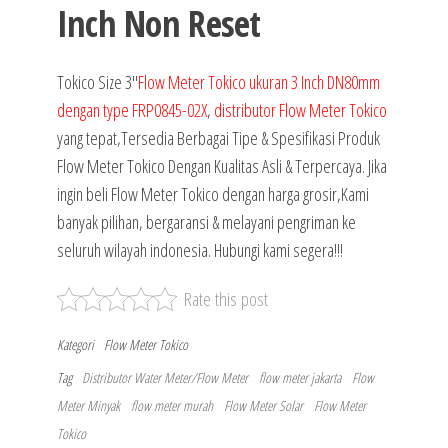
Inch Non Reset
Tokico Size 3″
Flow Meter Tokico ukuran 3 Inch DN80mm
dengan type FRP0845-02X
,
distributor Flow Meter Tokico
yang tepat,Tersedia Berbagai Tipe & Spesifikasi Produk
Flow Meter Tokico Dengan Kualitas Asli & Terpercaya. Jika
ingin beli Flow Meter Tokico dengan harga grosir,Kami
banyak pilihan, bergaransi & melayani pengriman ke
seluruh wilayah indonesia. Hubungi kami segera!!!
Rate this post
Kategori
Flow Meter Tokico
Tag
Distributor Water Meter/Flow Meter
flow meter jakarta
Flow
Meter Minyak
flow meter murah
Flow Meter Solar
Flow Meter
Tokico