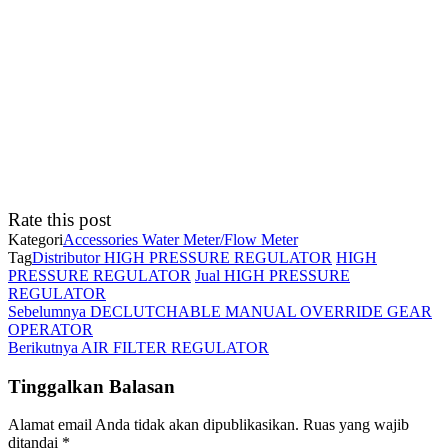
Rate this post
Kategori
Accessories Water Meter/Flow Meter
Tag
Distributor HIGH PRESSURE REGULATOR
HIGH
PRESSURE REGULATOR
Jual HIGH PRESSURE
REGULATOR
Navigasi
Pos
Sebelumnya
DECLUTCHABLE MANUAL OVERRIDE GEAR
Sebelumnya
OPERATOR
pos
Pos
Berikutnya
AIR FILTER REGULATOR
Berikutnya
Tinggalkan Balasan
Alamat email Anda tidak akan dipublikasikan.
Ruas yang wajib
ditandai
*