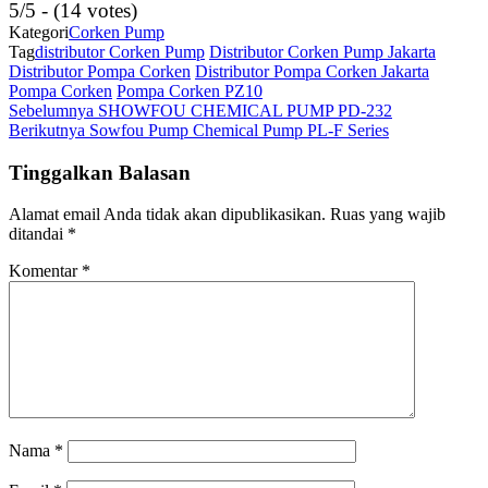
5/5 - (14 votes)
Kategori
Corken Pump
Tag
distributor Corken Pump
Distributor Corken Pump Jakarta
Distributor Pompa Corken
Distributor Pompa Corken Jakarta
Pompa Corken
Pompa Corken PZ10
Navigasi
Pos
Sebelumnya
SHOWFOU CHEMICAL PUMP PD-232
Sebelumnya
Pos
Berikutnya
Sowfou Pump Chemical Pump PL-F Series
pos
Berikutnya
Tinggalkan Balasan
Alamat email Anda tidak akan dipublikasikan.
Ruas yang wajib
ditandai
*
Komentar
*
Nama
*