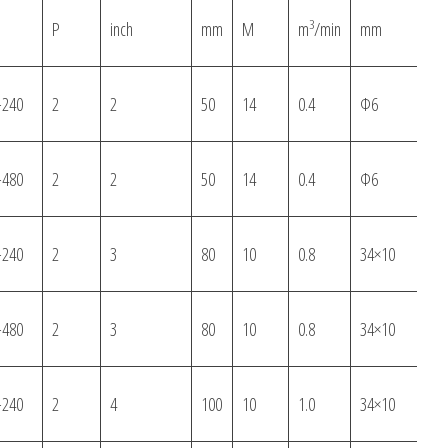
3
P
inch
mm
M
m
/min
mm
k
-240
2
2
50
14
0.4
Ф6
2
-480
2
2
50
14
0.4
Ф6
2
-240
2
3
80
10
0.8
34×10
4
-480
2
3
80
10
0.8
34×10
3
-240
2
4
100
10
1.0
34×10
4