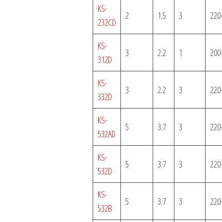
KS-
2
1.5
3
220
232CD
KS-
3
2.2
1
200
312D
KS-
3
2.2
3
220
332D
KS-
5
3.7
3
220
532AD
KS-
5
3.7
3
220
532D
KS-
5
3.7
3
220
532B