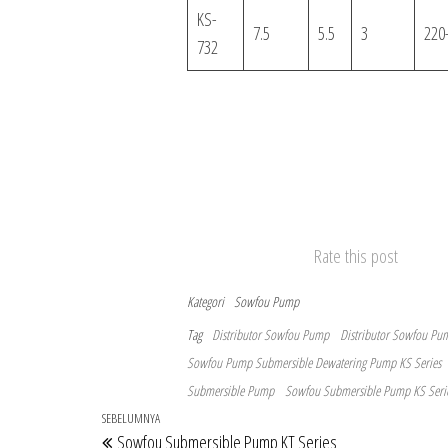
KS-
7.5
5.5
3
220
732
Rate this post
Kategori
Sowfou Pump
Tag
Distributor Sowfou Pump
Distributor Sowfou Pum
Sowfou Pump Submersible Dewatering Pump KS Series
Submersible Pump
Sowfou Submersible Pump KS Seri
Navigasi
Pos
SEBELUMNYA
Sowfou Submersible Pump KT Series