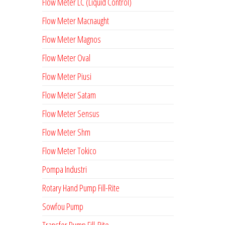
Flow Meter LC (Liquid Control)
2
mm
x
g
mm
mm
Flow Meter Macnaught
M
Flow Meter Magnos
2
2.0
x
3
465
175
Flow Meter Oval
6
Flow Meter Piusi
2
2.0
x
3
465
175
Flow Meter Satam
6
Flow Meter Sensus
2
3.5
x
1
615
241
Flow Meter Shm
10
Flow Meter Tokico
2
3.5
x
3
515
228
Pompa Industri
10
Rotary Hand Pump Fill-Rite
2
3.5
x
1
610
228
Sowfou Pump
10