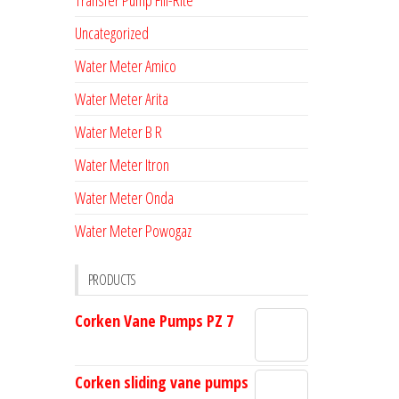
Transfer Pump Fill-Rite
2
3.5
x
3
510
228
Uncategorized
10
Water Meter Amico
2
3.5
x
8
630
228
Water Meter Arita
10
Water Meter B R
2
3.5
x
2
530
228
Water Meter Itron
10
Water Meter Onda
2
3.5
x
9
560
232
Water Meter Powogaz
10
PRODUCTS
2
3.5
x
9
560
232
10
Corken Vane Pumps PZ 7
2
3.5
x
5
825
272
10
Corken sliding vane pumps