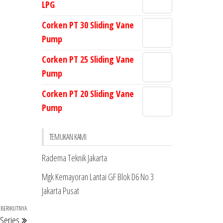
LPG
2
5.5
x
07
750
335
10
Corken PT 30 Sliding Vane
Pump
Corken PT 25 Sliding Vane
Pump
Corken PT 20 Sliding Vane
Pump
TEMUKAN KAMI
Radema Teknik Jakarta
Mgk Kemayoran Lantai GF Blok D6 No 3
Jakarta Pusat
BERIKUTNYA
Pos
Series