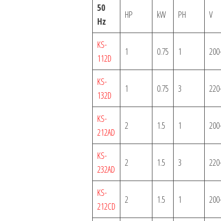
50
HP
kW
PH
V
Hz
KS-
1
0.75
1
200
112D
KS-
1
0.75
3
220
132D
KS-
2
1.5
1
200
212AD
KS-
2
1.5
3
220
232AD
KS-
2
1.5
1
200
212CD