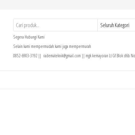
Segera Hubungi Kami
Selain kami mempermudah kami juga mempermurah
0852-6903-3192 || rademateknik@gmail.com || mgk kemayoran Lt Gf Blok d6b No