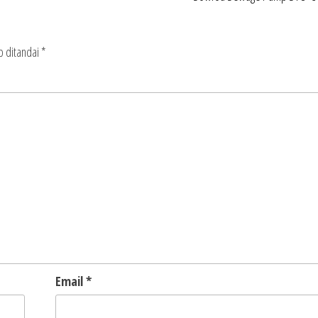
b ditandai
*
Email
*