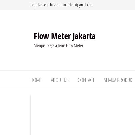
Lompat
Popular searches: rademateknik@gmail.com
ke
konten
Flow Meter Jakarta
Menjual Segala Jenis Flow Meter
HOME
ABOUT US
CONTACT
SEMUA PRODUK