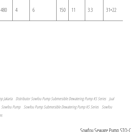
-480
4
6
150
11
3.3
31×22
1
p Jakarta
Distributor Sowfou Pump Submersible Dewatering Pump KS Series
Jual
Sowfou Pump
Sowfou Pump Submersible Dewatering Pump KS Series
Sowfou
es
Sowfou Sewage Pump STO-C 