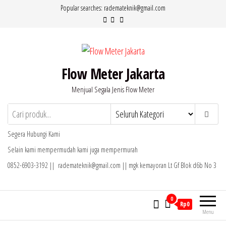
Lompat
Popular searches: rademateknik@gmail.com
ke
konten
Flow Meter Jakarta
Menjual Segala Jenis Flow Meter
Segera Hubungi Kami
Selain kami mempermudah kami juga mempermurah
0852-6903-3192 || rademateknik@gmail.com || mgk kemayoran Lt Gf Blok d6b No 3
0
Rp0
Menu