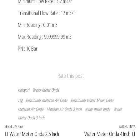
Minimum Flow Rate : 3,2 m3/h
Transitional Flow Rate : 12 m3/h
Min Reading : 0,01 m3
Max Reading : 9999999,99 m3
PN : 10 Bar
Rate this post
Kategori
Water Meter Onda
Tag
Distributor Meteran Air Onda
Distributor Water Meter Onda
Meteran Air Onda
Meteran Air Onda 3 Inch
water meter onda
Water
Meter Onda 3 Inch
Navigasi
Pos
SEBELUMNYA
BERIKUTNYA
Po
Water Meter Onda 2,5 Inch
Water Meter Onda 4 Inch
pos
Sebelumnya
Be