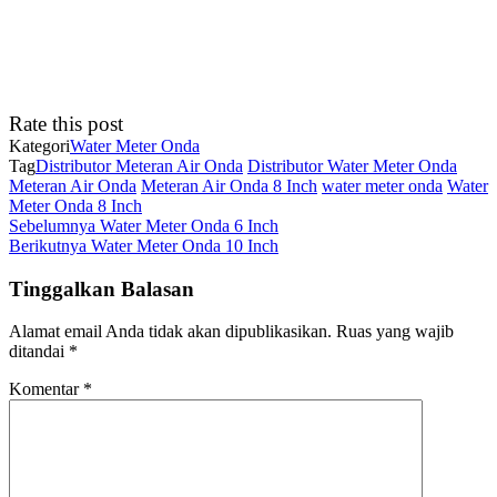
Rate this post
Kategori
Water Meter Onda
Tag
Distributor Meteran Air Onda
Distributor Water Meter Onda
Meteran Air Onda
Meteran Air Onda 8 Inch
water meter onda
Water
Meter Onda 8 Inch
Navigasi
Pos
Sebelumnya
Water Meter Onda 6 Inch
Sebelumnya
Pos
Berikutnya
Water Meter Onda 10 Inch
pos
Berikutnya
Tinggalkan Balasan
Alamat email Anda tidak akan dipublikasikan.
Ruas yang wajib
ditandai
*
Komentar
*