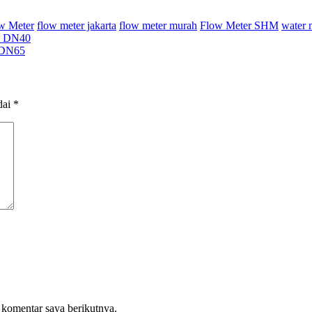
ow Meter
flow meter jakarta
flow meter murah
Flow Meter SHM
water 
te DN40
e DN65
dai
*
 komentar saya berikutnya.