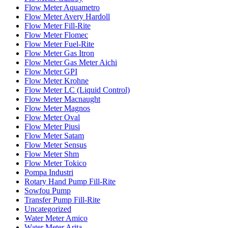
Flow Meter Aquametro
Flow Meter Avery Hardoll
Flow Meter Fill-Rite
Flow Meter Flomec
Flow Meter Fuel-Rite
Flow Meter Gas Itron
Flow Meter Gas Meter Aichi
Flow Meter GPI
Flow Meter Krohne
Flow Meter LC (Liquid Control)
Flow Meter Macnaught
Flow Meter Magnos
Flow Meter Oval
Flow Meter Piusi
Flow Meter Satam
Flow Meter Sensus
Flow Meter Shm
Flow Meter Tokico
Pompa Industri
Rotary Hand Pump Fill-Rite
Sowfou Pump
Transfer Pump Fill-Rite
Uncategorized
Water Meter Amico
Water Meter Arita