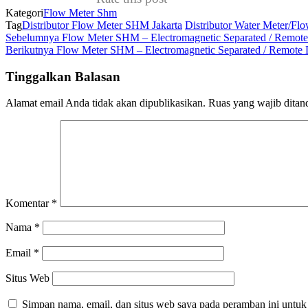
Kategori
Flow Meter Shm
Tag
Distributor Flow Meter SHM Jakarta
Distributor Water Meter/Fl
Pos
Sebelumnya
Flow Meter SHM – Electromagnetic Separated / Remo
Sebelumnya
Pos
Berikutnya
Flow Meter SHM – Electromagnetic Separated / Remot
Navigasi
Berikutnya
pos
Tinggalkan Balasan
Alamat email Anda tidak akan dipublikasikan.
Ruas yang wajib ditan
Komentar
*
Nama
*
Email
*
Situs Web
Simpan nama, email, dan situs web saya pada peramban ini untuk