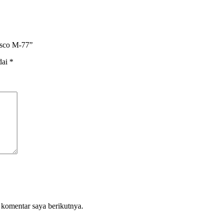
asco M-77”
dai
*
 komentar saya berikutnya.