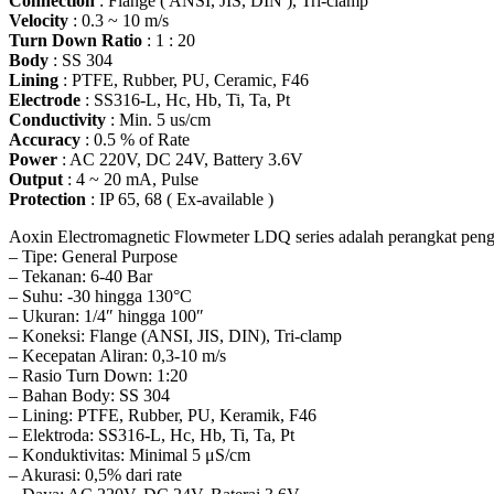
Connection
: Flange ( ANSI, JIS, DIN ), Tri-clamp
Velocity
: 0.3 ~ 10 m/s
Turn Down Ratio
: 1 : 20
Body
: SS 304
Lining
: PTFE, Rubber, PU, Ceramic, F46
Electrode
: SS316-L, Hc, Hb, Ti, Ta, Pt
Conductivity
: Min. 5 us/cm
Accuracy
: 0.5 % of Rate
Power
: AC 220V, DC 24V, Battery 3.6V
Output
: 4 ~ 20 mA, Pulse
Protection
: IP 65, 68 ( Ex-available )
Aoxin Electromagnetic Flowmeter LDQ series adalah perangkat penguk
– Tipe: General Purpose
– Tekanan: 6-40 Bar
– Suhu: -30 hingga 130°C
– Ukuran: 1/4″ hingga 100″
– Koneksi: Flange (ANSI, JIS, DIN), Tri-clamp
– Kecepatan Aliran: 0,3-10 m/s
– Rasio Turn Down: 1:20
– Bahan Body: SS 304
– Lining: PTFE, Rubber, PU, Keramik, F46
– Elektroda: SS316-L, Hc, Hb, Ti, Ta, Pt
– Konduktivitas: Minimal 5 μS/cm
– Akurasi: 0,5% dari rate