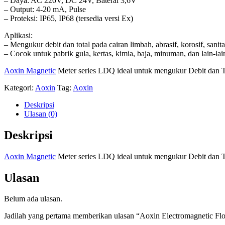
– Daya: AC 220V, DC 24V, Baterai 3,6V
– Output: 4-20 mA, Pulse
– Proteksi: IP65, IP68 (tersedia versi Ex)
Aplikasi:
– Mengukur debit dan total pada cairan limbah, abrasif, korosif, sanit
– Cocok untuk pabrik gula, kertas, kimia, baja, minuman, dan lain-lai
Aoxin Magnetic
Meter series LDQ ideal untuk mengukur Debit dan To
Kategori:
Aoxin
Tag:
Aoxin
Deskripsi
Ulasan (0)
Deskripsi
Aoxin Magnetic
Meter series LDQ ideal untuk mengukur Debit dan To
Ulasan
Belum ada ulasan.
Jadilah yang pertama memberikan ulasan “Aoxin Electromagnetic Fl