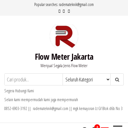
Lompat
Popular searches: rademateknik@gmail.com
ke
konten
Flow Meter Jakarta
Menjual Segala Jenis Flow Meter
Segera Hubungi Kami
Selain kami mempermudah kami juga mempermurah
0852-6903-3192 || rademateknik@gmail.com || mgk kemayoran Lt Gf Blok d6b No 3
0