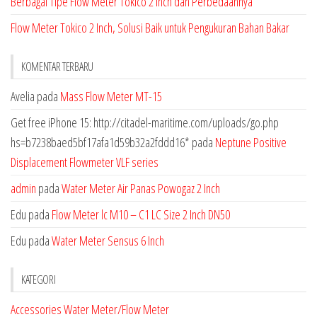
Berbagai Tipe Flow Meter Tokico 2 Inch dan Perbedaannya
Flow Meter Tokico 2 Inch, Solusi Baik untuk Pengukuran Bahan Bakar
KOMENTAR TERBARU
Avelia
pada
Mass Flow Meter MT-15
Get free iPhone 15: http://citadel-maritime.com/uploads/go.php
hs=b7238baed5bf17afa1d59b32a2fddd16*
pada
Neptune Positive
Displacement Flowmeter VLF series
admin
pada
Water Meter Air Panas Powogaz 2 Inch
Edu
pada
Flow Meter lc M10 – C1 LC Size 2 Inch DN50
Edu
pada
Water Meter Sensus 6 Inch
KATEGORI
Accessories Water Meter/Flow Meter