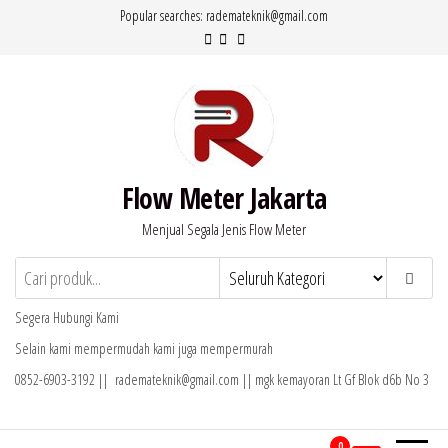
Lompat
Popular searches: rademateknik@gmail.com
ke
konten
Flow Meter Jakarta
Menjual Segala Jenis Flow Meter
Segera Hubungi Kami
Selain kami mempermudah kami juga mempermurah
0852-6903-3192 || rademateknik@gmail.com || mgk kemayoran Lt Gf Blok d6b No 3
0