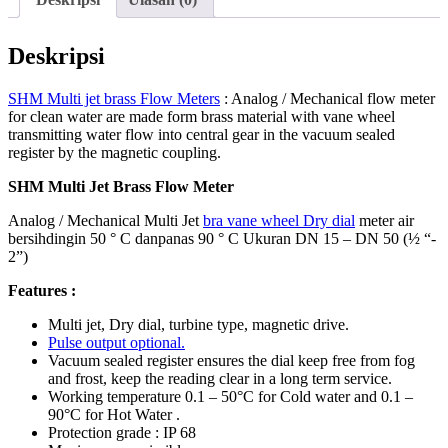
Deskripsi
SHM Multi jet brass Flow Meters
: Analog / Mechanical flow meter
for clean water are made form brass material with vane wheel
transmitting water flow into central gear in the vacuum sealed
register by the magnetic coupling.
SHM Multi Jet Brass Flow Meter
Analog / Mechanical Multi Jet
bra vane wheel Dry dial
meter air
bersihdingin 50 ° C danpanas 90 ° C Ukuran DN 15 – DN 50 (½ “-
2”)
Features :
Multi jet, Dry dial, turbine type, magnetic drive.
Pulse output optional.
Vacuum sealed register ensures the dial keep free from fog
and frost, keep the reading clear in a long term service.
Working temperature 0.1 – 50°C for Cold water and 0.1 –
90°C for Hot Water .
Protection grade : IP 68