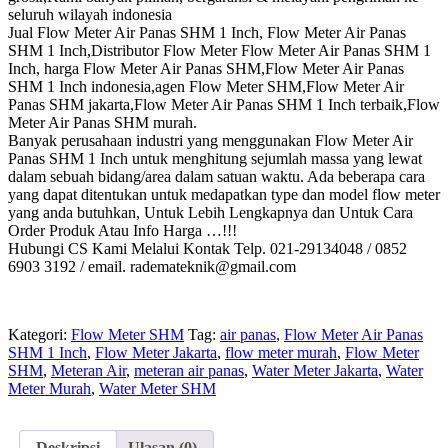
seluruh wilayah indonesia
Jual Flow Meter Air Panas SHM 1 Inch, Flow Meter Air Panas
SHM 1 Inch,Distributor Flow Meter Flow Meter Air Panas SHM 1
Inch, harga Flow Meter Air Panas SHM,Flow Meter Air Panas
SHM 1 Inch indonesia,agen Flow Meter SHM,Flow Meter Air
Panas SHM jakarta,Flow Meter Air Panas SHM 1 Inch terbaik,Flow
Meter Air Panas SHM murah.
Banyak perusahaan industri yang menggunakan Flow Meter Air
Panas SHM 1 Inch untuk menghitung sejumlah massa yang lewat
dalam sebuah bidang/area dalam satuan waktu. Ada beberapa cara
yang dapat ditentukan untuk medapatkan type dan model flow meter
yang anda butuhkan, Untuk Lebih Lengkapnya dan Untuk Cara
Order Produk Atau Info Harga …!!!
Hubungi CS Kami Melalui Kontak Telp. 021-29134048 / 0852
6903 3192 / email. rademateknik@gmail.com
Kategori:
Flow Meter SHM
Tag:
air panas
,
Flow Meter Air Panas
SHM 1 Inch
,
Flow Meter Jakarta
,
flow meter murah
,
Flow Meter
SHM
,
Meteran Air
,
meteran air panas
,
Water Meter Jakarta
,
Water
Meter Murah
,
Water Meter SHM
Deskripsi
Ulasan (0)