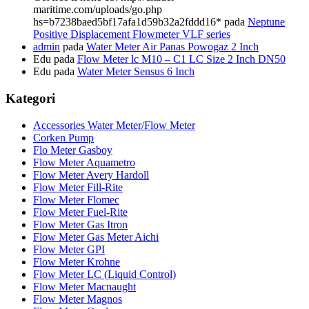
maritime.com/uploads/go.php
hs=b7238baed5bf17afa1d59b32a2fddd16*
pada
Neptune
Positive Displacement Flowmeter VLF series
admin
pada
Water Meter Air Panas Powogaz 2 Inch
Edu
pada
Flow Meter lc M10 – C1 LC Size 2 Inch DN50
Edu
pada
Water Meter Sensus 6 Inch
Kategori
Accessories Water Meter/Flow Meter
Corken Pump
Flo Meter Gasboy
Flow Meter Aquametro
Flow Meter Avery Hardoll
Flow Meter Fill-Rite
Flow Meter Flomec
Flow Meter Fuel-Rite
Flow Meter Gas Itron
Flow Meter Gas Meter Aichi
Flow Meter GPI
Flow Meter Krohne
Flow Meter LC (Liquid Control)
Flow Meter Macnaught
Flow Meter Magnos