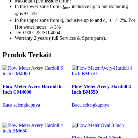
Maximum permissible error :
In the lower zone from Q
inclusive up to but excluding
min
q
is +/- 5%
t
In the upper zone from q
inclusive up to and q
is +/- 2%. For
t
s
Hot water meter +/- 3%
ISO 9001 & ISO 4064
Warranty 2 years ( full Services & Spare parts).
Produk Terkait
Flow Meter Avery Hardoll 6
Flow Meter Avery-Hardoll 4
Inch CM4000
Inch BM550
Baca selengkapnya
Baca selengkapnya