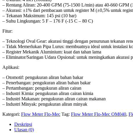
– Rentang Aliran: 20-400 GPM (75-1500 L/min) atau 40-660 GPM (
– Akurasi: ±1% dari pembacaan untuk register M (±0,5% untuk regist
– Tekanan Maksimum: 145 psi (10 bar)
– Suhu Lingkungan: 5 F – 176 F (-15 C – 80 C)
Fitur:
– Teknologi Oval Gear: akurasi tinggi dengan penurunan tekanan rend
– Tidak Memerlukan Pipa Lurus: membuatnya ideal untuk instalasi k
– Register Mekanik Aluminium: kuat dan tahan lama
– Eliminator/Saringan Udara Opsional: untuk meningkatkan akurasi 
Aplikasi:
– Otomotif: pengukuran aliran bahan bakar
– Penerbangan: pengukuran aliran bahan bakar
– Pertambangan: pengukuran aliran cairan
– Industri Kimia: pengukuran aliran cairan kimia
– Industri Makanan: pengukuran aliran cairan makanan
– Industri Minyak: pengukuran aliran minyak
Kategori:
Flow Meter Flo-Mec
Tag:
Flow Meter Flo-Mec OM040
,
F
Deskripsi
Ulasan (0)