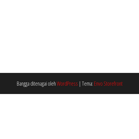
Bangga ditenagai oleh
WordPress
|
Tema:
Envo Storefront