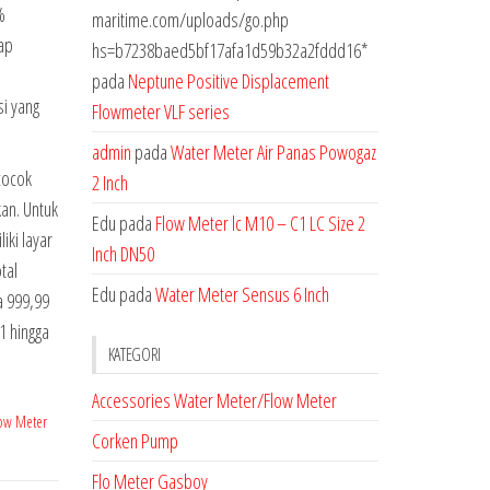
%
maritime.com/uploads/go.php
ap
hs=b7238baed5bf17afa1d59b32a2fddd16*
pada
Neptune Positive Displacement
si yang
Flowmeter VLF series
admin
pada
Water Meter Air Panas Powogaz
cocok
2 Inch
an. Untuk
Edu
pada
Flow Meter lc M10 – C1 LC Size 2
ki layar
Inch DN50
tal
Edu
pada
Water Meter Sensus 6 Inch
a 999,99
 1 hingga
KATEGORI
Accessories Water Meter/Flow Meter
low Meter
Corken Pump
Flo Meter Gasboy