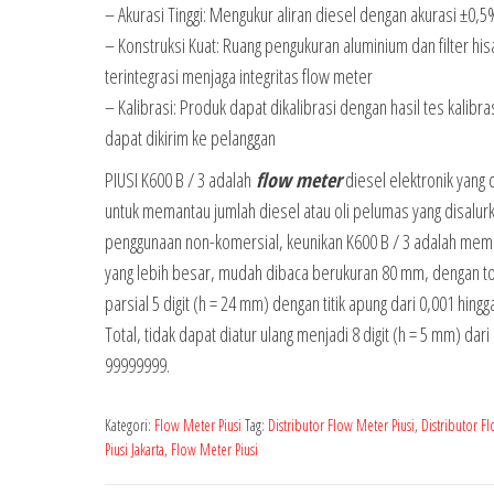
– Akurasi Tinggi: Mengukur aliran diesel dengan akurasi ±0,5
– Konstruksi Kuat: Ruang pengukuran aluminium dan filter his
terintegrasi menjaga integritas flow meter
– Kalibrasi: Produk dapat dikalibrasi dengan hasil tes kalibra
dapat dikirim ke pelanggan
PIUSI K600 B / 3 adalah
flow meter
diesel elektronik yang 
untuk memantau jumlah diesel atau oli pelumas yang disalurk
penggunaan non-komersial, keunikan K600 B / 3 adalah memili
yang lebih besar, mudah dibaca berukuran 80 mm, dengan to
parsial 5 digit (h = 24 mm) dengan titik apung dari 0,001 hingg
Total, tidak dapat diatur ulang menjadi 8 digit (h = 5 mm) dari
99999999.
Kategori:
Flow Meter Piusi
Tag:
Distributor Flow Meter Piusi
,
Distributor F
Piusi Jakarta
,
Flow Meter Piusi