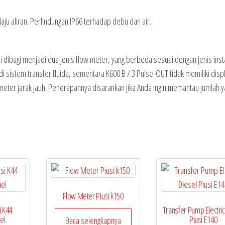
ju aliran. Perlindungan IP66 terhadap debu dan air.
 dibagi menjadi dua jenis flow meter, yang berbeda sesuai dengan jenis insta
di sistem transfer fluida, sementara K600 B / 3 Pulse-OUT tidak memiliki disp
meter jarak jauh. Penerapannya disarankan jika Anda ingin memantau jumlah y
Flow Meter Piusi k150
i K44
Transfer Pump Electric
el
Piusi E140
Baca selengkapnya