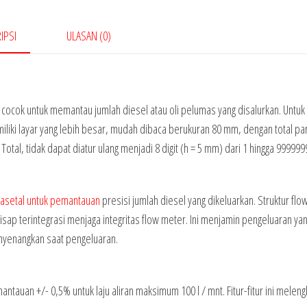
IPSI
ULASAN (0)
 cocok untuk memantau jumlah diesel atau oli pelumas yang disalurkan. Untuk
liki layar yang lebih besar, mudah dibaca berukuran 80 mm, dengan total par
 Total, tidak dapat diatur ulang menjadi 8 digit (h = 5 mm) dari 1 hingga 999999
 asetal untuk pemantauan
presisi jumlah diesel yang dikeluarkan. Struktur fl
hisap terintegrasi menjaga integritas flow meter. Ini menjamin pengeluaran y
enyenangkan saat pengeluaran.
tauan +/- 0,5% untuk laju aliran maksimum 100 l / mnt. Fitur-fitur ini meleng