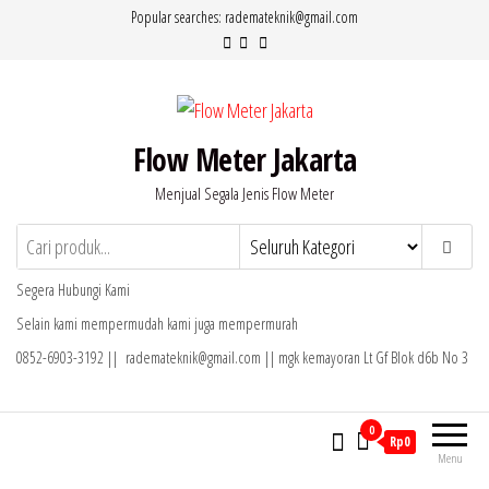
Lompat
Popular searches: rademateknik@gmail.com
ke
konten
Flow Meter Jakarta
Menjual Segala Jenis Flow Meter
Segera Hubungi Kami
Selain kami mempermudah kami juga mempermurah
0852-6903-3192 || rademateknik@gmail.com || mgk kemayoran Lt Gf Blok d6b No 3
0
Rp0
Menu