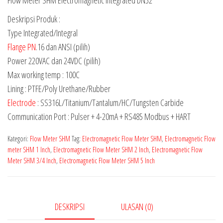
Flow Meter SHM Electromagnetic Integrated DN32
Deskripsi Produk :
Type Integrated/Integral
Flange PN
.16 dan ANSI (pilih)
Power 220VAC dan 24VDC (pilih)
Max working temp : 100C
Lining : PTFE/Poly Urethane/Rubber
Electrode
: SS316L/Titanium/Tantalum/HC/Tungsten Carbide
Communication Port : Pulser + 4-20mA + RS485 Modbus + HART
Kategori:
Flow Meter SHM
Tag:
Electromagnetic Flow Meter SHM
,
Electromagnetic Flow
meter SHM 1 Inch
,
Electromagnetic Flow Meter SHM 2 Inch
,
Electromagnetic Flow
Meter SHM 3/4 Inch
,
Electromagnetic Flow Meter SHM 5 Inch
DESKRIPSI
ULASAN (0)