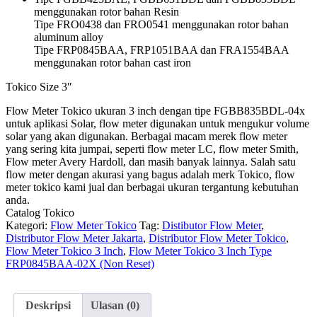
menggunakan rotor bahan Resin
Tipe FRO0438 dan FRO0541 menggunakan rotor bahan
aluminum alloy
Tipe FRP0845BAA, FRP1051BAA dan FRA1554BAA
menggunakan rotor bahan cast iron
Tokico Size 3″
Flow Meter Tokico ukuran 3 inch dengan tipe FGBB835BDL-04x
untuk aplikasi Solar, flow meter digunakan untuk mengukur volume
solar yang akan digunakan. Berbagai macam merek flow meter
yang sering kita jumpai, seperti flow meter LC, flow meter Smith,
Flow meter Avery Hardoll, dan masih banyak lainnya. Salah satu
flow meter dengan akurasi yang bagus adalah merk Tokico, flow
meter tokico kami jual dan berbagai ukuran tergantung kebutuhan
anda.
Catalog Tokico
Kategori:
Flow Meter Tokico
Tag:
Distibutor Flow Meter
,
Distributor Flow Meter Jakarta
,
Distributor Flow Meter Tokico
,
Flow Meter Tokico 3 Inch
,
Flow Meter Tokico 3 Inch Type
FRP0845BAA-02X (Non Reset)
Deskripsi
Ulasan (0)