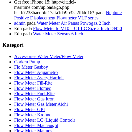
Get free iPhone 15: http://citadel-
maritime.com/uploads/go.php
hs=b7238baed5bf17afa1d59b32a2fddd16*
pada
Neptune
Positive Displacement Flowmeter VLF series
admin
pada
Water Meter Air Panas Powogaz 2 Inch
Edu
pada
Flow Meter lc M10 – C1 LC Size 2 Inch DN50
Edu
pada
Water Meter Sensus 6 Inch
Kategori
Accessories Water Meter/Flow Meter
Corken Pump
Flo Meter Gasboy
Flow Meter Aquametro
Flow Meter Avery Hardoll
Flow Meter Fill-Rite
Flow Meter Flomec
Flow Meter Fuel-Rite
Flow Meter Gas Itron
Flow Meter Gas Meter Aichi
Flow Meter GPI
Flow Meter Krohne
Flow Meter LC (Liquid Control)
Flow Meter Macnaught
Flow Meter Magnos