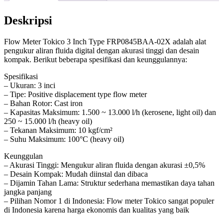
Deskripsi
Flow Meter Tokico 3 Inch Type FRP0845BAA-02X adalah alat
pengukur aliran fluida digital dengan akurasi tinggi dan desain
kompak. Berikut beberapa spesifikasi dan keunggulannya:
Spesifikasi
– Ukuran: 3 inci
– Tipe: Positive displacement type flow meter
– Bahan Rotor: Cast iron
– Kapasitas Maksimum: 1.500 ~ 13.000 l/h (kerosene, light oil) dan
250 ~ 15.000 l/h (heavy oil)
– Tekanan Maksimum: 10 kgf/cm²
– Suhu Maksimum: 100°C (heavy oil)
Keunggulan
– Akurasi Tinggi: Mengukur aliran fluida dengan akurasi ±0,5%
– Desain Kompak: Mudah diinstal dan dibaca
– Dijamin Tahan Lama: Struktur sederhana memastikan daya tahan
jangka panjang
– Pilihan Nomor 1 di Indonesia: Flow meter Tokico sangat populer
di Indonesia karena harga ekonomis dan kualitas yang baik