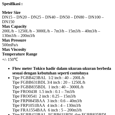
Spesifikasi :
Meter Size
DN15 – DN20 – DN25 – DN40 – DN50 – DN80 – DN100 –
DN150
Max Capacity
200L/h – 1250L/h – 3000L/h – 7m3/h – 15m3/h – 40m3/h –
130m3/h – 200m3/h
Max Pressure
500mPa/s
Max Viscosity
Temperature Range
+/- 150℃
Flow meter Tokico hadir dalam ukuran-ukuran berbeda
sesuai dengan kebutuhan seperti contohnya
Tipe FGBB423BAL 1/2 inch : 40 – 200L/h
Tipe FGBB631BDL 3/4 inch : 20 – 1250L/h
Tipe FGBB835BDL 1 inch : 40 – 3000L/h
Tipe FRO0438 1.5 inch : 0.1 – 7m3/h
Tipe FRO0541 2 inch : 0.25 – 15m3/h
Tipe FRP0845BAA 3 inch : 0.6 – 40m3/h
Tipe FRP1051BAA 4 inch : 4 – 130m3/h
Tipe FRA1554BAA 6 inch : 5 – 200m3/h
Tipe FGBB423BAL, FGBB631BDL dan FGBB835BDL