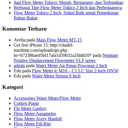
Jual Flow Meter Tokico: Murah, Bergaransi, dan Terlengkap
Berbagai Tipe Flow Meter Tokico 2 Inch dan Perbedaannya
Flow Meter Tokico 2 Inch, Solusi Baik untuk Pengukuran
Bahan Bakar
Komentar Terbaru
Avelia
pada
Mass Flow Meter MT-15
Get free iPhone 15: http://citadel-
maritime.com/uploads/go.php
hs=b7238baed5bf17afa1d59b32a2fddd16*
pada
Neptune
Positive Displacement Flowmeter VLF series
admin
pada
Water Meter Air Panas Powogaz 2 Inch
Edu
pada
Flow Meter lc M10 – C1 LC Size 2 Inch DN50
Edu
pada
Water Meter Sensus 6 Inch
Kategori
Accessories Water Meter/Flow Meter
Corken Pump
Flo Meter Gasboy
Flow Meter Aquametro
Flow Meter Avery Hardoll
Flow Meter Fill-Rite