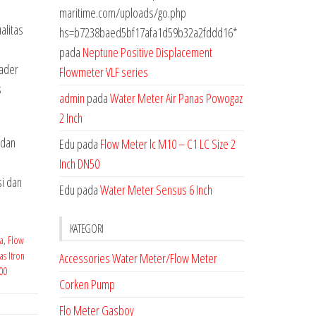
maritime.com/uploads/go.php
alitas
hs=b7238baed5bf17afa1d59b32a2fddd16*
pada
Neptune Positive Displacement
eader
Flowmeter VLF series
s
admin
pada
Water Meter Air Panas Powogaz
2 Inch
 dan
Edu
pada
Flow Meter lc M10 – C1 LC Size 2
Inch DN50
si dan
Edu
pada
Water Meter Sensus 6 Inch
KATEGORI
ta
,
Flow
s Itron
Accessories Water Meter/Flow Meter
400
Corken Pump
Flo Meter Gasboy