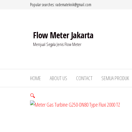
Lompat
Popular searches: rademateknik@gmail.com
ke
konten
Flow Meter Jakarta
Menjual Segala Jenis Flow Meter
HOME
ABOUT US
CONTACT
SEMUA PRODUK
🔍