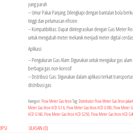
yang parah
– Umur Pakai Panjang: Dilengkapi dengan bantalan bola berku
tinggi dan pelumasan efisien
– Kompatibilitas: Dapat diintegrasikan dengan Gas Meter R
untuk mengubah meter mekanik menjadi meter digital cerda
Aplikasi:
– Pengukuran Gas Alam: Digunakan untuk mengukur gas alam
berbagai gas non-korosif
– Distribusi Gas: Digunakan dalam aplikasi terkait transporta
distribusi gas
Kategori:
Flow Meter Gas Itron
Tag:
Distributor Flow Meter Gas Itron Jakar
Meter Gas Itron ACD G1.6
,
Flow Meter Gas Itron ACD G100
,
Flow Meter Ga
ACD G160
,
Flow Meter Gas Itron ACD G250
,
Flow Meter Gas Itron ACD G
IPSI
ULASAN (0)