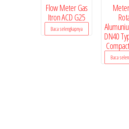
Flow Meter Gas
Meter
Itron ACD G25
Rot
Alumuni
Baca selengkapnya
DN40 Typ
Compact
Baca sele