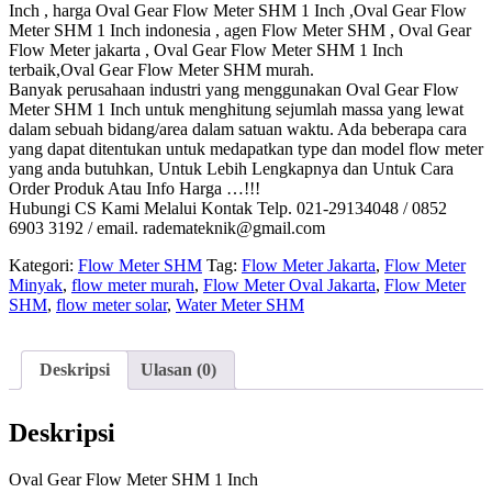
Inch , harga Oval Gear Flow Meter SHM 1 Inch ,Oval Gear Flow
Meter SHM 1 Inch indonesia , agen Flow Meter SHM , Oval Gear
Flow Meter jakarta , Oval Gear Flow Meter SHM 1 Inch
terbaik,Oval Gear Flow Meter SHM murah.
Banyak perusahaan industri yang menggunakan Oval Gear Flow
Meter SHM 1 Inch untuk menghitung sejumlah massa yang lewat
dalam sebuah bidang/area dalam satuan waktu. Ada beberapa cara
yang dapat ditentukan untuk medapatkan type dan model flow meter
yang anda butuhkan, Untuk Lebih Lengkapnya dan Untuk Cara
Order Produk Atau Info Harga …!!!
Hubungi CS Kami Melalui Kontak Telp. 021-29134048 / 0852
6903 3192 / email. rademateknik@gmail.com
Kategori:
Flow Meter SHM
Tag:
Flow Meter Jakarta
,
Flow Meter
Minyak
,
flow meter murah
,
Flow Meter Oval Jakarta
,
Flow Meter
SHM
,
flow meter solar
,
Water Meter SHM
Deskripsi
Ulasan (0)
Deskripsi
Oval Gear Flow Meter SHM 1 Inch