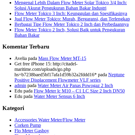
Mengenal Lebih Dalam Flow Meter Solar Tokico 3/4 Inch:
Solusi Akurat Pengukuran Bahan Bakar Industri
Flow Meter Tokico 3 Inch: Keunggulan dan Spesifikasinya
Jual Flow Meter Tokico: Murah, Bergaransi, dan Terlengkap
Berbagai Tipe Flow Meter Tokico 2 Inch dan Perbedaannya
Flow Meter Tokico 2 Inch, Solusi Baik untuk Pengukuran
Bahan Bakar
Komentar Terbaru
Avelia
pada
Mass Flow Meter MT-15
Get free iPhone 15: http://citadel-
maritime.com/uploads/go.php
hs=b7238baed5bf17afa1d59b32a2fddd16*
pada
Neptune
Positive Displacement Flowmeter VLF series
admin
pada
Water Meter Air Panas Powogaz 2 Inch
Edu
pada
Flow Meter lc M10 – C1 LC Size 2 Inch DN50
Edu
pada
Water Meter Sensus 6 Inch
Kategori
Accessories Water Meter/Flow Meter
Corken Pump
Flo Meter Gasboy