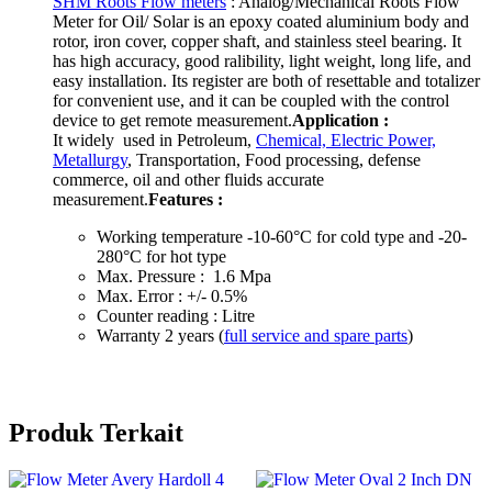
SHM Roots Flow meters
: Analog/Mechanical Roots Flow
Meter for Oil/ Solar is an epoxy coated aluminium body and
rotor, iron cover, copper shaft, and stainless steel bearing. It
has high accuracy, good ralibility, light weight, long life, and
easy installation. Its register are both of resettable and totalizer
for convenient use, and it can be coupled with the control
device to get remote measurement.
Application :
It widely used in Petroleum,
Chemical, Electric Power,
Metallurgy
, Transportation, Food processing, defense
commerce, oil and other fluids accurate
measurement.
Features :
Working temperature -10-60°C for cold type and -20-
280°C for hot type
Max. Pressure : 1.6 Mpa
Max. Error : +/- 0.5%
Counter reading : Litre
Warranty 2 years (
full service and spare parts
)
Produk Terkait