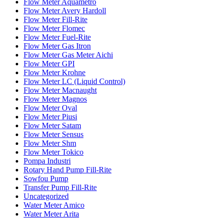
Flow Meter Aquametro
Flow Meter Avery Hardoll
Flow Meter Fill-Rite
Flow Meter Flomec
Flow Meter Fuel-Rite
Flow Meter Gas Itron
Flow Meter Gas Meter Aichi
Flow Meter GPI
Flow Meter Krohne
Flow Meter LC (Liquid Control)
Flow Meter Macnaught
Flow Meter Magnos
Flow Meter Oval
Flow Meter Piusi
Flow Meter Satam
Flow Meter Sensus
Flow Meter Shm
Flow Meter Tokico
Pompa Industri
Rotary Hand Pump Fill-Rite
Sowfou Pump
Transfer Pump Fill-Rite
Uncategorized
Water Meter Amico
Water Meter Arita