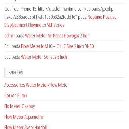
Get free iPhone 15: http://citadel-maritime.com/uploads/go.php
hs=b7238baed5bf17afa1d59b32a2fddd16*
pada
Neptune Positive
Displacement Flowmeter VLF series
admin
pada
Water Meter Air Panas Powogaz 2 Inch
Edu
pada
Flow Meter lc M10 – C1 LC Size 2 Inch DN50
Edu
pada
Water Meter Sensus 6 Inch
KATEGORI
Accessories Water Meter/Flow Meter
Corken Pump
Flo Meter Gasboy
Flow Meter Aquametro
Flow Meter Avery Hardoll