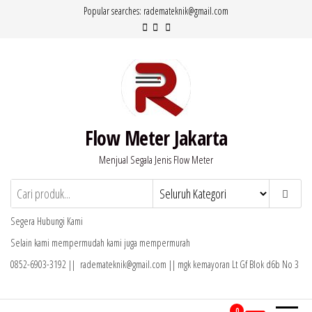
Lompat
Popular searches: rademateknik@gmail.com
ke
konten
Flow Meter Jakarta
Menjual Segala Jenis Flow Meter
Segera Hubungi Kami
Selain kami mempermudah kami juga mempermurah
0852-6903-3192 || rademateknik@gmail.com || mgk kemayoran Lt Gf Blok d6b No 3
0