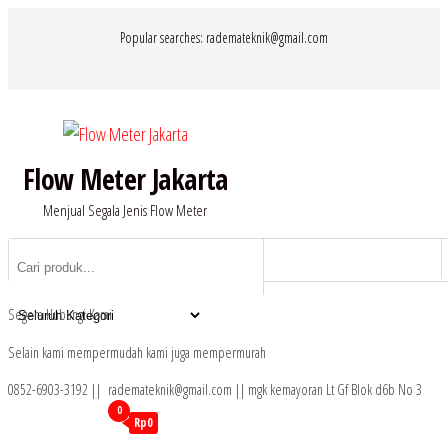
Lompat
Popular searches: rademateknik@gmail.com
ke
konten
Flow Meter Jakarta
Menjual Segala Jenis Flow Meter
Segera Hubungi Kami
Selain kami mempermudah kami juga mempermurah
0852-6903-3192 || rademateknik@gmail.com || mgk kemayoran Lt Gf Blok d6b No 3
0
Rp0