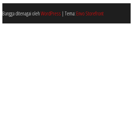
Bangga ditenagai oleh
WordPress
|
Tema:
Envo Storefront