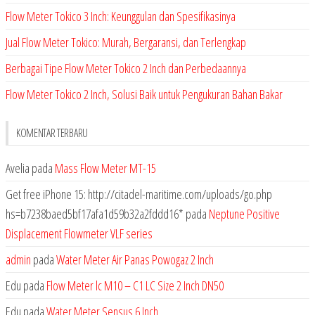
Flow Meter Tokico 3 Inch: Keunggulan dan Spesifikasinya
Jual Flow Meter Tokico: Murah, Bergaransi, dan Terlengkap
Berbagai Tipe Flow Meter Tokico 2 Inch dan Perbedaannya
Flow Meter Tokico 2 Inch, Solusi Baik untuk Pengukuran Bahan Bakar
KOMENTAR TERBARU
Avelia
pada
Mass Flow Meter MT-15
Get free iPhone 15: http://citadel-maritime.com/uploads/go.php
hs=b7238baed5bf17afa1d59b32a2fddd16*
pada
Neptune Positive
Displacement Flowmeter VLF series
admin
pada
Water Meter Air Panas Powogaz 2 Inch
Edu
pada
Flow Meter lc M10 – C1 LC Size 2 Inch DN50
Edu
pada
Water Meter Sensus 6 Inch