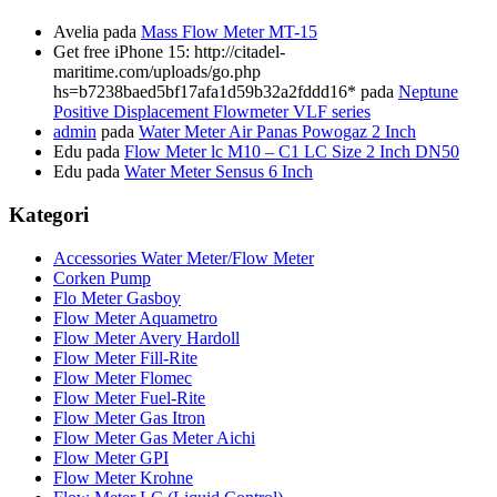
Avelia
pada
Mass Flow Meter MT-15
Get free iPhone 15: http://citadel-
maritime.com/uploads/go.php
hs=b7238baed5bf17afa1d59b32a2fddd16*
pada
Neptune
Positive Displacement Flowmeter VLF series
admin
pada
Water Meter Air Panas Powogaz 2 Inch
Edu
pada
Flow Meter lc M10 – C1 LC Size 2 Inch DN50
Edu
pada
Water Meter Sensus 6 Inch
Kategori
Accessories Water Meter/Flow Meter
Corken Pump
Flo Meter Gasboy
Flow Meter Aquametro
Flow Meter Avery Hardoll
Flow Meter Fill-Rite
Flow Meter Flomec
Flow Meter Fuel-Rite
Flow Meter Gas Itron
Flow Meter Gas Meter Aichi
Flow Meter GPI
Flow Meter Krohne