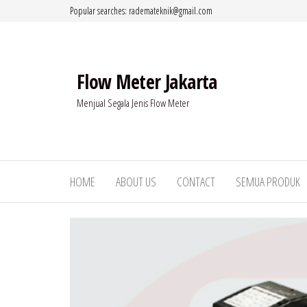
Lompat
Popular searches: rademateknik@gmail.com
ke
konten
Flow Meter Jakarta
Menjual Segala Jenis Flow Meter
HOME
ABOUT US
CONTACT
SEMUA PRODUK