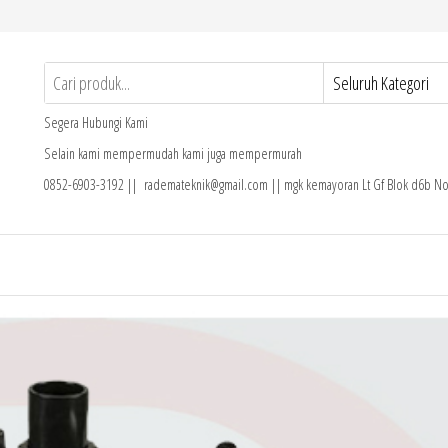
Segera Hubungi Kami
Selain kami mempermudah kami juga mempermurah
0852-6903-3192 || rademateknik@gmail.com || mgk kemayoran Lt Gf Blok d6b No