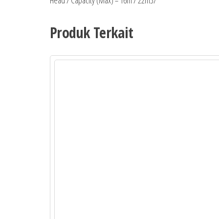
Head / Capacity (Max) = 16m / 22m3/
Produk Terkait