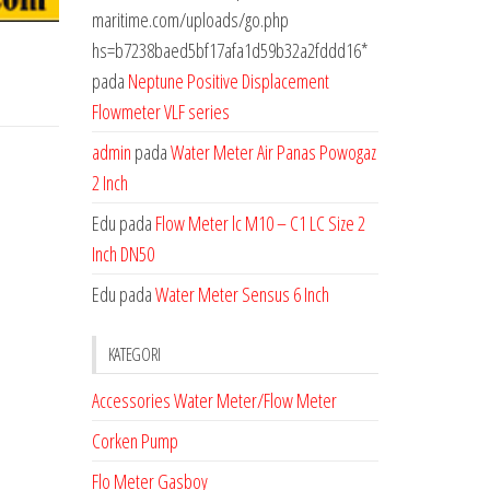
maritime.com/uploads/go.php
hs=b7238baed5bf17afa1d59b32a2fddd16*
pada
Neptune Positive Displacement
Flowmeter VLF series
admin
pada
Water Meter Air Panas Powogaz
2 Inch
Edu
pada
Flow Meter lc M10 – C1 LC Size 2
Inch DN50
Edu
pada
Water Meter Sensus 6 Inch
KATEGORI
Accessories Water Meter/Flow Meter
Corken Pump
Flo Meter Gasboy