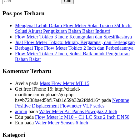
untuk:
Pos-pos Terbaru
Mengenal Lebih Dalam Flow Meter Solar Tokico 3/4 Inch:
Solusi Akurat Pengukuran Bahan Bakar Industri
Flow Meter Tokico 3 Inch: Keunggulan dan Spesifikasinya
Jual Flow Meter Tokico: Murah, Bergaransi, dan Terlengkap
Berbagai Tipe Flow Meter Tokico 2 Inch dan Perbedaannya
Flow Meter Tokico 2 Inch, Solusi Baik untuk Pengukuran
Bahan Bakar
Komentar Terbaru
Avelia
pada
Mass Flow Meter MT-15
Get free iPhone 15: http://citadel-
maritime.com/uploads/go.php
hs=b7238baed5bf17afa1d59b32a2fddd16*
pada
Neptune
Positive Displacement Flowmeter VLF series
admin
pada
Water Meter Air Panas Powogaz 2 Inch
Edu
pada
Flow Meter lc M10 – C1 LC Size 2 Inch DN50
Edu
pada
Water Meter Sensus 6 Inch
Kategori