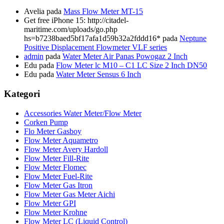
Avelia
pada
Mass Flow Meter MT-15
Get free iPhone 15: http://citadel-
maritime.com/uploads/go.php
hs=b7238baed5bf17afa1d59b32a2fddd16*
pada
Neptune
Positive Displacement Flowmeter VLF series
admin
pada
Water Meter Air Panas Powogaz 2 Inch
Edu
pada
Flow Meter lc M10 – C1 LC Size 2 Inch DN50
Edu
pada
Water Meter Sensus 6 Inch
Kategori
Accessories Water Meter/Flow Meter
Corken Pump
Flo Meter Gasboy
Flow Meter Aquametro
Flow Meter Avery Hardoll
Flow Meter Fill-Rite
Flow Meter Flomec
Flow Meter Fuel-Rite
Flow Meter Gas Itron
Flow Meter Gas Meter Aichi
Flow Meter GPI
Flow Meter Krohne
Flow Meter LC (Liquid Control)