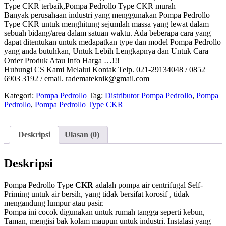
Type CKR terbaik,Pompa Pedrollo Type CKR murah
Banyak perusahaan industri yang menggunakan Pompa Pedrollo
Type CKR untuk menghitung sejumlah massa yang lewat dalam
sebuah bidang/area dalam satuan waktu. Ada beberapa cara yang
dapat ditentukan untuk medapatkan type dan model Pompa Pedrollo
yang anda butuhkan, Untuk Lebih Lengkapnya dan Untuk Cara
Order Produk Atau Info Harga …!!!
Hubungi CS Kami Melalui Kontak Telp. 021-29134048 / 0852
6903 3192 / email. rademateknik@gmail.com
Kategori:
Pompa Pedrollo
Tag:
Distributor Pompa Pedrollo
,
Pompa
Pedrollo
,
Pompa Pedrollo Type CKR
Deskripsi
Ulasan (0)
Deskripsi
Pompa Pedrollo Type
CKR
adalah pompa air centrifugal Self-
Priming untuk air bersih, yang tidak bersifat korosif , tidak
mengandung lumpur atau pasir.
Pompa ini cocok digunakan untuk rumah tangga seperti kebun,
Taman, mengisi bak kolam maupun untuk industri. Instalasi yang