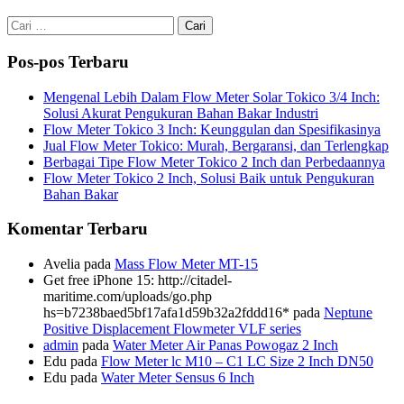
Cari
untuk:
Pos-pos Terbaru
Mengenal Lebih Dalam Flow Meter Solar Tokico 3/4 Inch:
Solusi Akurat Pengukuran Bahan Bakar Industri
Flow Meter Tokico 3 Inch: Keunggulan dan Spesifikasinya
Jual Flow Meter Tokico: Murah, Bergaransi, dan Terlengkap
Berbagai Tipe Flow Meter Tokico 2 Inch dan Perbedaannya
Flow Meter Tokico 2 Inch, Solusi Baik untuk Pengukuran
Bahan Bakar
Komentar Terbaru
Avelia
pada
Mass Flow Meter MT-15
Get free iPhone 15: http://citadel-
maritime.com/uploads/go.php
hs=b7238baed5bf17afa1d59b32a2fddd16*
pada
Neptune
Positive Displacement Flowmeter VLF series
admin
pada
Water Meter Air Panas Powogaz 2 Inch
Edu
pada
Flow Meter lc M10 – C1 LC Size 2 Inch DN50
Edu
pada
Water Meter Sensus 6 Inch