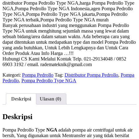
distributor Pompa Pedrollo Type NGA,harga Pompa Pedrollo Type
NGA,Pompa Pedrollo Type NGA Indonesia,agen Pompa Pedrollo
Type NGA,Pompa Pedrollo Type NGA jakarta,Pompa Pedrollo
Type NGA terbaik,Pompa Pedrollo Type NGA murah
Banyak perusahaan industri yang menggunakan Pompa Pedrollo
Type NGA untuk menghitung sejumlah massa yang lewat dalam
sebuah bidang/area dalam satuan waktu. Ada beberapa cara yang
dapat ditentukan untuk medapatkan type dan model Pompa Pedrollo
yang anda butuhkan, Untuk Lebih Lengkapnya dan Untuk Cara
Order Produk Atau Info Harga …!!!
Hubungi CS Kami Melalui Kontak Telp. 021-29134048 / 0852
6903 3192 / email. rademateknik@gmail.com
Kategori:
Pompa Pedrollo
Tag:
Distributor Pompa Pedrollo
,
Pompa
Pedrollo
,
Pompa Pedrollo Type NGA
Deskripsi
Ulasan (0)
Deskripsi
Pompa Pedrollo Type
NGA
adalah pompa air centrifugal untuk air
bersih, Yang digunakan untuk Mentransfer air yang tidak bersifat