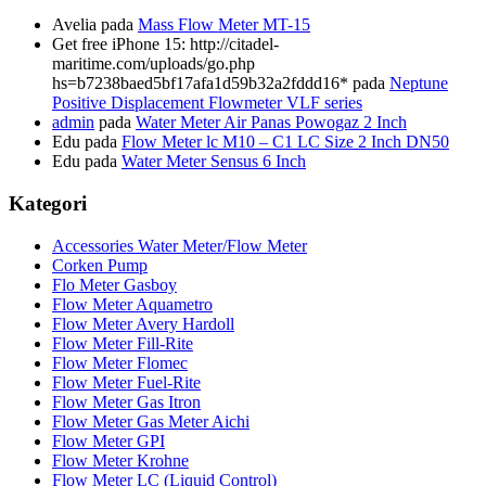
Avelia
pada
Mass Flow Meter MT-15
Get free iPhone 15: http://citadel-
maritime.com/uploads/go.php
hs=b7238baed5bf17afa1d59b32a2fddd16*
pada
Neptune
Positive Displacement Flowmeter VLF series
admin
pada
Water Meter Air Panas Powogaz 2 Inch
Edu
pada
Flow Meter lc M10 – C1 LC Size 2 Inch DN50
Edu
pada
Water Meter Sensus 6 Inch
Kategori
Accessories Water Meter/Flow Meter
Corken Pump
Flo Meter Gasboy
Flow Meter Aquametro
Flow Meter Avery Hardoll
Flow Meter Fill-Rite
Flow Meter Flomec
Flow Meter Fuel-Rite
Flow Meter Gas Itron
Flow Meter Gas Meter Aichi
Flow Meter GPI
Flow Meter Krohne
Flow Meter LC (Liquid Control)