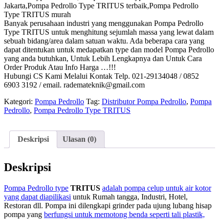
Jakarta,Pompa Pedrollo Type TRITUS terbaik,Pompa Pedrollo
Type TRITUS murah
Banyak perusahaan industri yang menggunakan Pompa Pedrollo
Type TRITUS untuk menghitung sejumlah massa yang lewat dalam
sebuah bidang/area dalam satuan waktu. Ada beberapa cara yang
dapat ditentukan untuk medapatkan type dan model Pompa Pedrollo
yang anda butuhkan, Untuk Lebih Lengkapnya dan Untuk Cara
Order Produk Atau Info Harga …!!!
Hubungi CS Kami Melalui Kontak Telp. 021-29134048 / 0852
6903 3192 / email. rademateknik@gmail.com
Kategori:
Pompa Pedrollo
Tag:
Distributor Pompa Pedrollo
,
Pompa
Pedrollo
,
Pompa Pedrollo Type TRITUS
Deskripsi
Ulasan (0)
Deskripsi
Pompa Pedrollo type
TRITUS
adalah pompa celup untuk air kotor
yang dapat diapilikasi
untuk Rumah tangga, Industri, Hotel,
Restoran dll. Pompa ini dilengkapi grinder pada ujung lubang hisap
pompa yang
berfungsi untuk memotong benda seperti tali plastik,