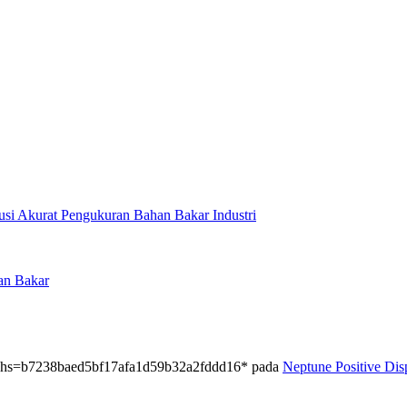
usi Akurat Pengukuran Bahan Bakar Industri
an Bakar
.php hs=b7238baed5bf17afa1d59b32a2fddd16*
pada
Neptune Positive Di