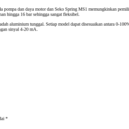
a pompa dan daya motor dan Seko Spring MS1 memungkinkan pemilihan k
an hingga 16 bar sehingga sangat fleksibel.
luminium tunggal. Setiap model dapat disesuaikan antara 0-100% dari
ngan sinyal 4-20 mA.
dai
*