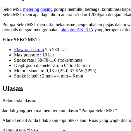
Seko MS1
metering dosing
pompa memiliki berbagai kombinasi kepal
Seko MS1 mencapai laju aliran antara 5,5 dan 1200l/jam dengan tekan
Pompa Seko MS1 memiliki mekanisme pengembalian pegas dalam wadah a
otomatis dengan menggunakan
aktuator AKTUA
yang beroperasi de
Fitur SEKO MS1 :
Flow rate : from
5,5 530 L/h
Max pressure : 10 bar
Stroke rate : 58-78-116 stroke/minute
Diaphgram diameter :from 64 to 165 mm
Motor : standard 0,18 -0,25-0,37 KW (IP55)
Stroke length : 2 mm – 4 mm – 6 mm
Ulasan
Belum ada ulasan.
Jadilah yang pertama memberikan ulasan “Pompa Seko MS1”
Alamat email Anda tidak akan dipublikasikan.
Ruas yang wajib ditan
Rating Anda
*