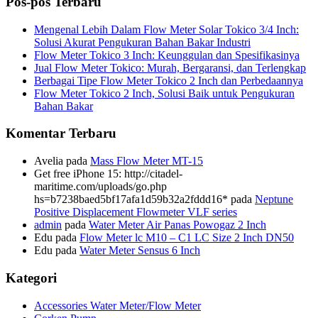
Pos-pos Terbaru
Mengenal Lebih Dalam Flow Meter Solar Tokico 3/4 Inch:
Solusi Akurat Pengukuran Bahan Bakar Industri
Flow Meter Tokico 3 Inch: Keunggulan dan Spesifikasinya
Jual Flow Meter Tokico: Murah, Bergaransi, dan Terlengkap
Berbagai Tipe Flow Meter Tokico 2 Inch dan Perbedaannya
Flow Meter Tokico 2 Inch, Solusi Baik untuk Pengukuran
Bahan Bakar
Komentar Terbaru
Avelia
pada
Mass Flow Meter MT-15
Get free iPhone 15: http://citadel-
maritime.com/uploads/go.php
hs=b7238baed5bf17afa1d59b32a2fddd16*
pada
Neptune
Positive Displacement Flowmeter VLF series
admin
pada
Water Meter Air Panas Powogaz 2 Inch
Edu
pada
Flow Meter lc M10 – C1 LC Size 2 Inch DN50
Edu
pada
Water Meter Sensus 6 Inch
Kategori
Accessories Water Meter/Flow Meter