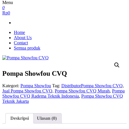
Menu
0
Rp0
Home
About Us
Contact
Semua produk
Pompa Showfou CVQ
Kategori:
Pompa Showfou
Tag:
DistributorPompa Showfou CVQ
,
Jual Pompa Showfou CVQ
,
Pompa Showfou CVQ Murah
,
Pompa
Showfou CVQ Radema Teknik Indonesia
,
Pompa Showfou CVQ
Teknik Jakarta
Deskripsi
Ulasan (0)