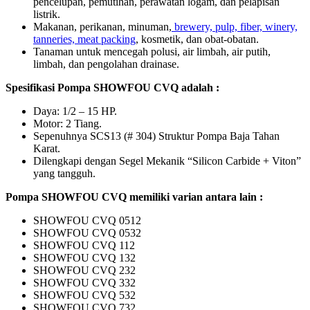
pencelupan, pemutihan, perawatan logam, dan pelapisan
listrik.
Makanan, perikanan, minuman,
brewery, pulp, fiber, winery,
tanneries, meat packing
, kosmetik, dan obat-obatan.
Tanaman untuk mencegah polusi, air limbah, air putih,
limbah, dan pengolahan drainase.
Spesifikasi Pompa SHOWFOU CVQ
adalah :
Daya: 1/2 – 15 HP.
Motor: 2 Tiang.
Sepenuhnya SCS13 (# 304) Struktur Pompa Baja Tahan
Karat.
Dilengkapi dengan Segel Mekanik “Silicon Carbide + Viton”
yang tangguh.
Pompa SHOWFOU CVQ
memiliki varian antara lain :
SHOWFOU CVQ 0512
SHOWFOU CVQ 0532
SHOWFOU CVQ 112
SHOWFOU CVQ 132
SHOWFOU CVQ 232
SHOWFOU CVQ 332
SHOWFOU CVQ 532
SHOWFOU CVQ 732