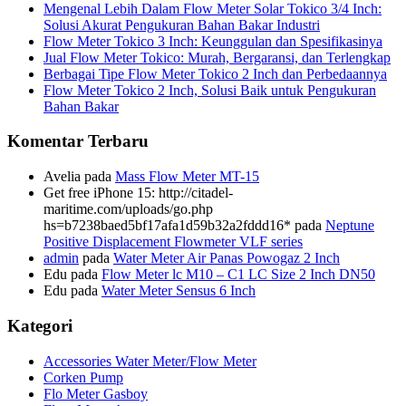
Mengenal Lebih Dalam Flow Meter Solar Tokico 3/4 Inch:
Solusi Akurat Pengukuran Bahan Bakar Industri
Flow Meter Tokico 3 Inch: Keunggulan dan Spesifikasinya
Jual Flow Meter Tokico: Murah, Bergaransi, dan Terlengkap
Berbagai Tipe Flow Meter Tokico 2 Inch dan Perbedaannya
Flow Meter Tokico 2 Inch, Solusi Baik untuk Pengukuran
Bahan Bakar
Komentar Terbaru
Avelia
pada
Mass Flow Meter MT-15
Get free iPhone 15: http://citadel-
maritime.com/uploads/go.php
hs=b7238baed5bf17afa1d59b32a2fddd16*
pada
Neptune
Positive Displacement Flowmeter VLF series
admin
pada
Water Meter Air Panas Powogaz 2 Inch
Edu
pada
Flow Meter lc M10 – C1 LC Size 2 Inch DN50
Edu
pada
Water Meter Sensus 6 Inch
Kategori
Accessories Water Meter/Flow Meter
Corken Pump
Flo Meter Gasboy