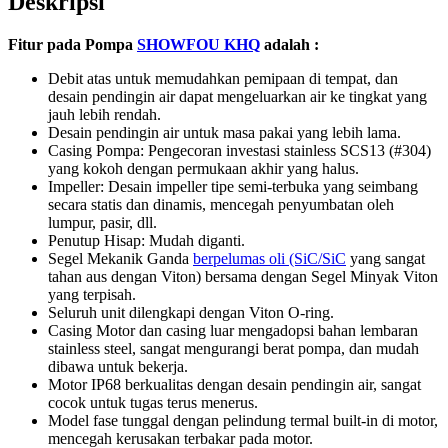
Deskripsi
Fitur pada Pompa
SHOWFOU KHQ
adalah :
Debit atas untuk memudahkan pemipaan di tempat, dan
desain pendingin air dapat mengeluarkan air ke tingkat yang
jauh lebih rendah.
Desain pendingin air untuk masa pakai yang lebih lama.
Casing Pompa: Pengecoran investasi stainless SCS13 (#304)
yang kokoh dengan permukaan akhir yang halus.
Impeller: Desain impeller tipe semi-terbuka yang seimbang
secara statis dan dinamis, mencegah penyumbatan oleh
lumpur, pasir, dll.
Penutup Hisap: Mudah diganti.
Segel Mekanik Ganda
berpelumas oli (SiC/SiC
yang sangat
tahan aus dengan Viton) bersama dengan Segel Minyak Viton
yang terpisah.
Seluruh unit dilengkapi dengan Viton O-ring.
Casing Motor dan casing luar mengadopsi bahan lembaran
stainless steel, sangat mengurangi berat pompa, dan mudah
dibawa untuk bekerja.
Motor IP68 berkualitas dengan desain pendingin air, sangat
cocok untuk tugas terus menerus.
Model fase tunggal dengan pelindung termal built-in di motor,
mencegah kerusakan terbakar pada motor.