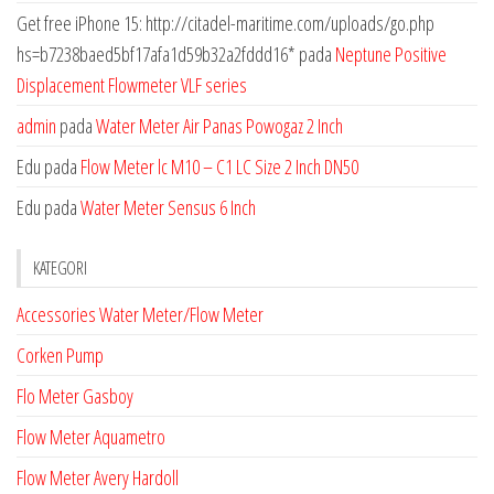
Get free iPhone 15: http://citadel-maritime.com/uploads/go.php
hs=b7238baed5bf17afa1d59b32a2fddd16*
pada
Neptune Positive
Displacement Flowmeter VLF series
admin
pada
Water Meter Air Panas Powogaz 2 Inch
Edu
pada
Flow Meter lc M10 – C1 LC Size 2 Inch DN50
Edu
pada
Water Meter Sensus 6 Inch
KATEGORI
Accessories Water Meter/Flow Meter
Corken Pump
Flo Meter Gasboy
Flow Meter Aquametro
Flow Meter Avery Hardoll