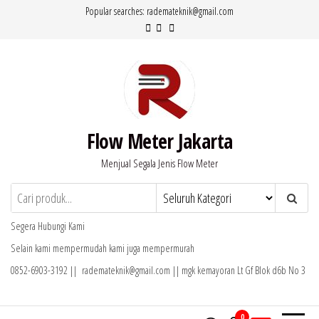
Lompat
Popular searches: rademateknik@gmail.com
ke
konten
Flow Meter Jakarta
Menjual Segala Jenis Flow Meter
Segera Hubungi Kami
Selain kami mempermudah kami juga mempermurah
0852-6903-3192 || rademateknik@gmail.com || mgk kemayoran Lt Gf Blok d6b No 3
0