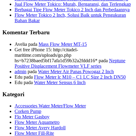
Jual Flow Meter Tokico: Murah, Bergaransi, dan Terlengkap
Berbagai Tipe Flow Meter Tokico 2 Inch dan Perbedaannya
Flow Meter Tokico 2 Inch, Solusi Baik untuk Pengukuran
Bahan Bakar
Komentar Terbaru
Avelia
pada
Mass Flow Meter MT-15
Get free iPhone 15: http://citadel-
maritime.com/uploads/go.php
hs=b7238baed5bf17afa1d59b32a2fddd16*
pada
Neptune
Positive Displacement Flowmeter VLF series
admin
pada
Water Meter Air Panas Powogaz 2 Inch
Edu
pada
Flow Meter lc M10 – C1 LC Size 2 Inch DN50
Edu
pada
Water Meter Sensus 6 Inch
Kategori
Accessories Water Meter/Flow Meter
Corken Pump
Flo Meter Gasboy
Flow Meter Aquametro
Flow Meter Avery Hardoll
Flow Meter Fill-Rite