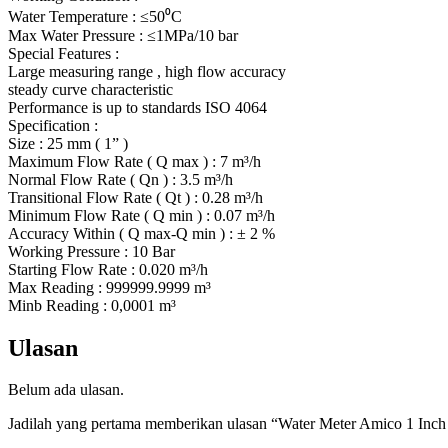
Water Temperature : ≤50⁰C
Max Water Pressure : ≤1MPa/10 bar
Special Features :
Large measuring range , high flow accuracy
steady curve characteristic
Performance is up to standards ISO 4064
Specification :
Size : 25 mm ( 1” )
Maximum Flow Rate ( Q max ) : 7 m³/h
Normal Flow Rate ( Qn ) : 3.5 m³/h
Transitional Flow Rate ( Qt ) : 0.28 m³/h
Minimum Flow Rate ( Q min ) : 0.07 m³/h
Accuracy Within ( Q max-Q min ) : ± 2 %
Working Pressure : 10 Bar
Starting Flow Rate : 0.020 m³/h
Max Reading : 999999.9999 m³
Minb Reading : 0,0001 m³
Ulasan
Belum ada ulasan.
Jadilah yang pertama memberikan ulasan “Water Meter Amico 1 Inc