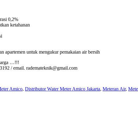
rasi 0,2%
atkan ketahanan
si
n apartemen untuk mengukur pemakaian air bersih
arga …!!!
3192 / email. rademateknik@gmail.com
Meter Amico
,
Distributor Water Meter Amico Jakarta
,
Meteran Air
,
Mete