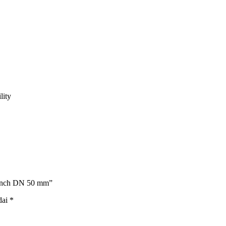
lity
 Inch DN 50 mm”
dai
*