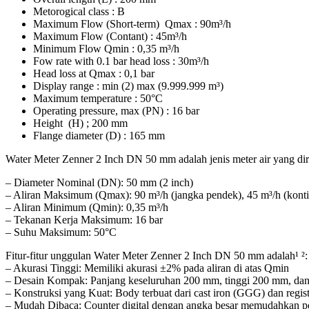
Metorogical class : B
Maximum Flow (Short-term) Qmax : 90m³/h
Maximum Flow (Contant) : 45m³/h
Minimum Flow Qmin : 0,35 m³/h
Fow rate with 0.1 bar head loss : 30m³/h
Head loss at Qmax : 0,1 bar
Display range : min (2) max (9.999.999 m³)
Maximum temperature : 50°C
Operating pressure, max (PN) : 16 bar
Height (H) ; 200 mm
Flange diameter (D) : 165 mm
Water Meter Zenner 2 Inch DN 50 mm adalah jenis meter air yang dir
– Diameter Nominal (DN): 50 mm (2 inch)
– Aliran Maksimum (Qmax): 90 m³/h (jangka pendek), 45 m³/h (kont
– Aliran Minimum (Qmin): 0,35 m³/h
– Tekanan Kerja Maksimum: 16 bar
– Suhu Maksimum: 50°C
Fitur-fitur unggulan Water Meter Zenner 2 Inch DN 50 mm adalah¹ ²:
– Akurasi Tinggi: Memiliki akurasi ±2% pada aliran di atas Qmin
– Desain Kompak: Panjang keseluruhan 200 mm, tinggi 200 mm, dan
– Konstruksi yang Kuat: Body terbuat dari cast iron (GGG) dan regist
– Mudah Dibaca: Counter digital dengan angka besar memudahkan 