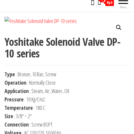
Rp0
Menu
Yoshitake Solenoid Valve DP-
10 series
Type
: Bronze, 10 Bar, Screw
Operation
: Normally Close
Application
: Steam, Air, Water, Oil
Pressure
: 10 Kg/Cm2
Temperature
: 180 C
Size
: 3/8″ ~ 2″
Connection
: Screw BSPT
Voltage
: AC 110/220, 50/60 Hz