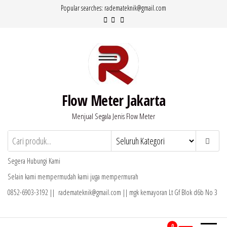
Lompat
Popular searches: rademateknik@gmail.com
ke
konten
Flow Meter Jakarta
Menjual Segala Jenis Flow Meter
Segera Hubungi Kami
Selain kami mempermudah kami juga mempermurah
0852-6903-3192 || rademateknik@gmail.com || mgk kemayoran Lt Gf Blok d6b No 3
0