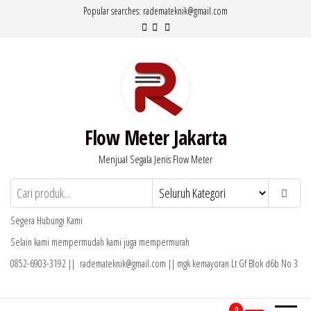
Lompat
Popular searches: rademateknik@gmail.com
ke
konten
Flow Meter Jakarta
Menjual Segala Jenis Flow Meter
Segera Hubungi Kami
Selain kami mempermudah kami juga mempermurah
0852-6903-3192 || rademateknik@gmail.com || mgk kemayoran Lt Gf Blok d6b No 3
0