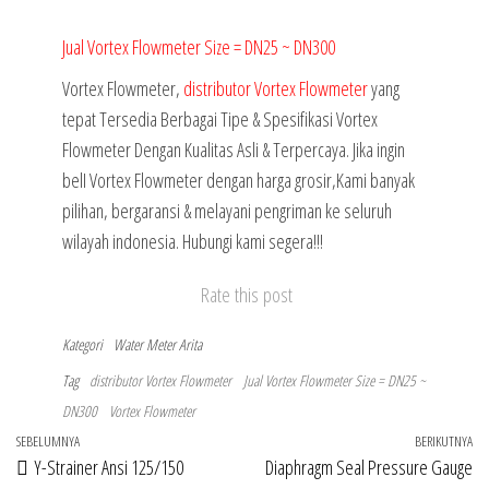
Jual Vortex Flowmeter Size = DN25 ~ DN300
Vortex Flowmeter,
distributor Vortex Flowmeter
yang
tepat Tersedia Berbagai Tipe & Spesifikasi Vortex
Flowmeter Dengan Kualitas Asli & Terpercaya. Jika ingin
belI Vortex Flowmeter dengan harga grosir,Kami banyak
pilihan, bergaransi & melayani pengriman ke seluruh
wilayah indonesia. Hubungi kami segera!!!
Rate this post
Kategori
Water Meter Arita
Tag
distributor Vortex Flowmeter
Jual Vortex Flowmeter Size = DN25 ~
DN300
Vortex Flowmeter
Navigasi
Pos
SEBELUMNYA
BERIKUTNYA
Po
Y-Strainer Ansi 125/150
Diaphragm Seal Pressure Gauge
pos
Sebelumnya
Be