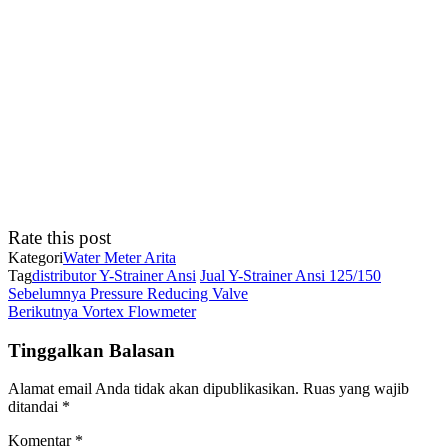
Rate this post
Kategori
Water Meter Arita
Tag
distributor Y-Strainer Ansi
Jual Y-Strainer Ansi 125/150
Navigasi
Pos
Sebelumnya
Pressure Reducing Valve
Sebelumnya
Pos
Berikutnya
Vortex Flowmeter
pos
Berikutnya
Tinggalkan Balasan
Alamat email Anda tidak akan dipublikasikan.
Ruas yang wajib
ditandai
*
Komentar
*