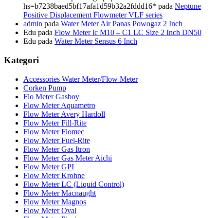
hs=b7238baed5bf17afa1d59b32a2fddd16*
pada
Neptune
Positive Displacement Flowmeter VLF series
admin
pada
Water Meter Air Panas Powogaz 2 Inch
Edu
pada
Flow Meter lc M10 – C1 LC Size 2 Inch DN50
Edu
pada
Water Meter Sensus 6 Inch
Kategori
Accessories Water Meter/Flow Meter
Corken Pump
Flo Meter Gasboy
Flow Meter Aquametro
Flow Meter Avery Hardoll
Flow Meter Fill-Rite
Flow Meter Flomec
Flow Meter Fuel-Rite
Flow Meter Gas Itron
Flow Meter Gas Meter Aichi
Flow Meter GPI
Flow Meter Krohne
Flow Meter LC (Liquid Control)
Flow Meter Macnaught
Flow Meter Magnos
Flow Meter Oval