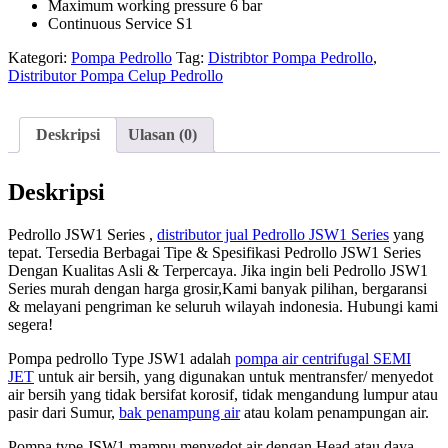
Maximum working pressure 6 bar
Continuous Service S1
Kategori:
Pompa Pedrollo
Tag:
Distribtor Pompa Pedrollo
,
Distributor Pompa Celup Pedrollo
Deskripsi
Ulasan (0)
Deskripsi
Pedrollo JSW1 Series ,
distributor jual Pedrollo JSW1 Series
yang
tepat. Tersedia Berbagai Tipe & Spesifikasi Pedrollo JSW1 Series
Dengan Kualitas Asli & Terpercaya. Jika ingin beli Pedrollo JSW1
Series murah dengan harga grosir,Kami banyak pilihan, bergaransi
& melayani pengriman ke seluruh wilayah indonesia. Hubungi kami
segera!
Pompa pedrollo Type JSW1 adalah
pompa air centrifugal SEMI
JET
untuk air bersih, yang digunakan untuk mentransfer/ menyedot
air bersih yang tidak bersifat korosif, tidak mengandung lumpur atau
pasir dari Sumur,
bak penampung air
atau kolam penampungan air.
Pompa type JSW1 mampu menyedot air dengan Head atau daya