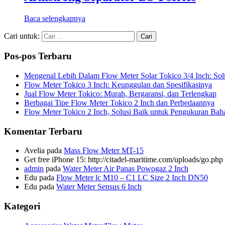
Baca selengkapnya
Cari untuk:
Pos-pos Terbaru
Mengenal Lebih Dalam Flow Meter Solar Tokico 3/4 Inch: Sol
Flow Meter Tokico 3 Inch: Keunggulan dan Spesifikasinya
Jual Flow Meter Tokico: Murah, Bergaransi, dan Terlengkap
Berbagai Tipe Flow Meter Tokico 2 Inch dan Perbedaannya
Flow Meter Tokico 2 Inch, Solusi Baik untuk Pengukuran Bah
Komentar Terbaru
Avelia
pada
Mass Flow Meter MT-15
Get free iPhone 15: http://citadel-maritime.com/uploads/go
admin
pada
Water Meter Air Panas Powogaz 2 Inch
Edu
pada
Flow Meter lc M10 – C1 LC Size 2 Inch DN50
Edu
pada
Water Meter Sensus 6 Inch
Kategori