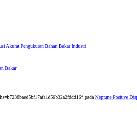
usi Akurat Pengukuran Bahan Bakar Industri
an Bakar
.php hs=b7238baed5bf17afa1d59b32a2fddd16*
pada
Neptune Positive Di