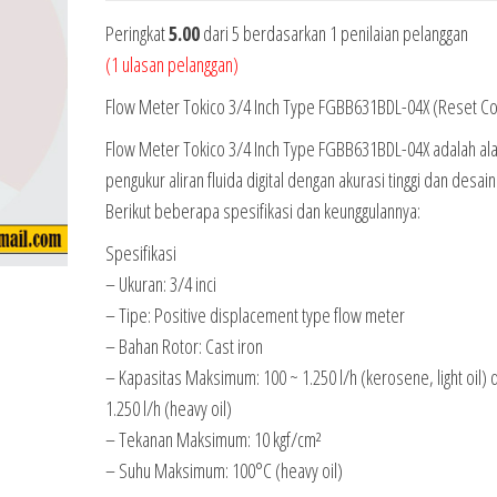
Peringkat
5.00
dari 5 berdasarkan
1
penilaian pelanggan
(
1
ulasan pelanggan)
Flow Meter Tokico 3/4 Inch Type FGBB631BDL-04X (Reset Co
Flow Meter Tokico 3/4 Inch Type FGBB631BDL-04X adalah ala
pengukur aliran fluida digital dengan akurasi tinggi dan desai
Berikut beberapa spesifikasi dan keunggulannya:
Spesifikasi
– Ukuran: 3/4 inci
– Tipe: Positive displacement type flow meter
– Bahan Rotor: Cast iron
– Kapasitas Maksimum: 100 ~ 1.250 l/h (kerosene, light oil) 
1.250 l/h (heavy oil)
– Tekanan Maksimum: 10 kgf/cm²
– Suhu Maksimum: 100°C (heavy oil)