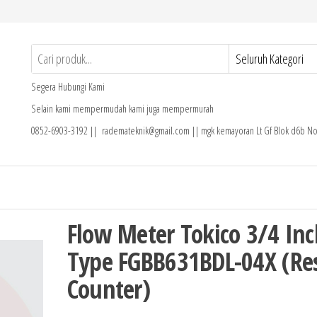
Segera Hubungi Kami
Selain kami mempermudah kami juga mempermurah
0852-6903-3192 || rademateknik@gmail.com || mgk kemayoran Lt Gf Blok d6b No
Flow Meter Tokico 3/4 Inc
Type FGBB631BDL-04X (Re
Counter)