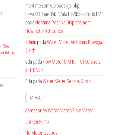
maritime.com/uploads/go.php
 0
hs=b7238baed5bf17afa1d59b32a2fddd16*
pada
Neptune Positive Displacement
Flowmeter VLF series
admin
pada
Water Meter Air Panas Powogaz
or Flow
2 Inch
ter tokico
,
Edu
pada
Flow Meter lc M10 – C1 LC Size 2
Inch DN50
Edu
pada
Water Meter Sensus 6 Inch
kut
KATEGORI
Accessories Water Meter/Flow Meter
Corken Pump
Flo Meter Gasboy