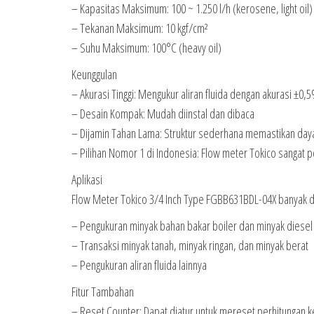
– Kapasitas Maksimum: 100 ~ 1.250 l/h (kerosene, light oil) 
– Tekanan Maksimum: 10 kgf/cm²
– Suhu Maksimum: 100°C (heavy oil)
Keunggulan
– Akurasi Tinggi: Mengukur aliran fluida dengan akurasi ±0,
– Desain Kompak: Mudah diinstal dan dibaca
– Dijamin Tahan Lama: Struktur sederhana memastikan daya
– Pilihan Nomor 1 di Indonesia: Flow meter Tokico sangat p
Aplikasi
Flow Meter Tokico 3/4 Inch Type FGBB631BDL-04X banyak di
– Pengukuran minyak bahan bakar boiler dan minyak diesel
– Transaksi minyak tanah, minyak ringan, dan minyak berat
– Pengukuran aliran fluida lainnya
Fitur Tambahan
– Reset Counter: Dapat diatur untuk mereset perhitungan k