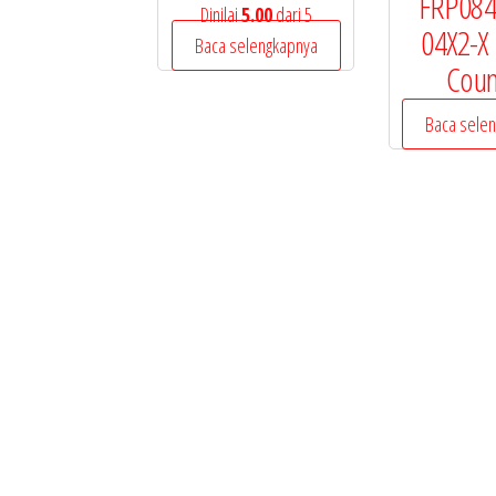
FRP084
Dinilai
5.00
dari 5
04X2-X
Baca selengkapnya
Coun
Baca sele