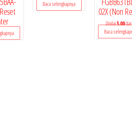
5BAA-
FGBB631B
Baca selengkapnya
 Reset
02X (Non Re
ter
Dinilai
5.00
dari
Baca selengkap
ngkapnya