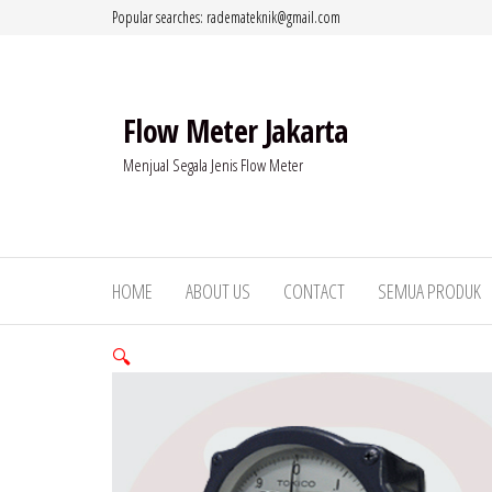
Lompat
Popular searches: rademateknik@gmail.com
ke
konten
Flow Meter Jakarta
Menjual Segala Jenis Flow Meter
HOME
ABOUT US
CONTACT
SEMUA PRODUK
🔍