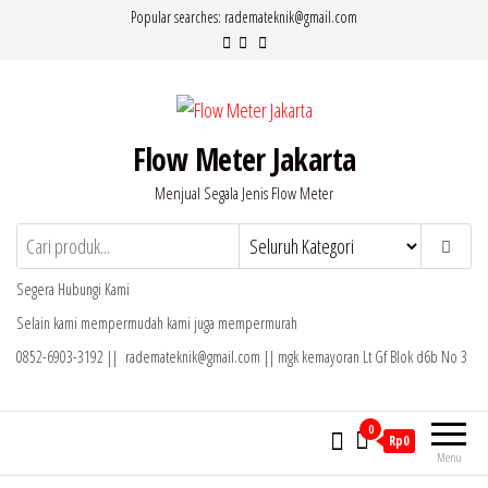
Lompat
Popular searches: rademateknik@gmail.com
ke
konten
Flow Meter Jakarta
Menjual Segala Jenis Flow Meter
Segera Hubungi Kami
Selain kami mempermudah kami juga mempermurah
0852-6903-3192 || rademateknik@gmail.com || mgk kemayoran Lt Gf Blok d6b No 3
0
Rp0
Menu