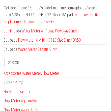
Get free iPhone 15: http://citadel-maritime.com/uploads/go.php
hs=b7238baed5bf17afa1d59b32a2fddd16*
pada
Neptune Positive
Displacement Flowmeter VLF series
admin
pada
Water Meter Air Panas Powogaz 2 Inch
Edu
pada
Flow Meter lc M10 – C1 LC Size 2 Inch DN50
Edu
pada
Water Meter Sensus 6 Inch
KATEGORI
Accessories Water Meter/Flow Meter
Corken Pump
Flo Meter Gasboy
Flow Meter Aquametro
Flow Meter Avery Hardoll