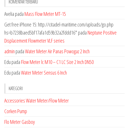
KOMENTAR TERBARU
Avelia
pada
Mass Flow Meter MT-15
Get free iPhone 15: http://citadel-maritime.com/uploads/go.php
hs=b7238baed5bf17afa1d59b32a2fddd16*
pada
Neptune Positive
Displacement Flowmeter VLF series
admin
pada
Water Meter Air Panas Powogaz 2 Inch
Edu
pada
Flow Meter lc M10 – C1 LC Size 2 Inch DN50
Edu
pada
Water Meter Sensus 6 Inch
KATEGORI
Accessories Water Meter/Flow Meter
Corken Pump
Flo Meter Gasboy