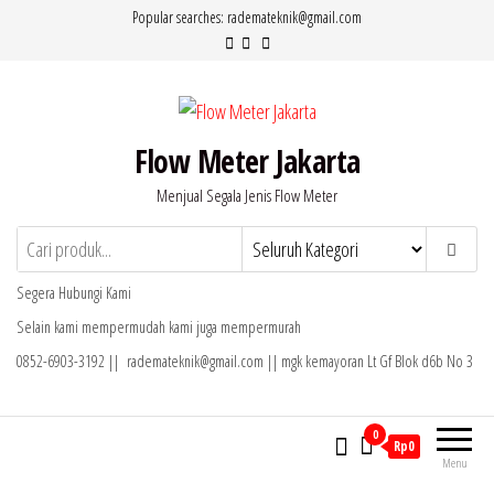
Lompat
Popular searches: rademateknik@gmail.com
ke
konten
Flow Meter Jakarta
Menjual Segala Jenis Flow Meter
Segera Hubungi Kami
Selain kami mempermudah kami juga mempermurah
0852-6903-3192 || rademateknik@gmail.com || mgk kemayoran Lt Gf Blok d6b No 3
0
Rp0
Menu